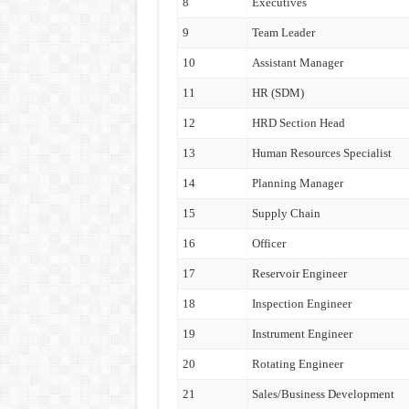
8
Executives
9
Team Leader
10
Assistant Manager
11
HR (SDM)
12
HRD Section Head
13
Human Resources Specialist
14
Planning Manager
15
Supply Chain
16
Officer
17
Reservoir Engineer
18
Inspection Engineer
19
Instrument Engineer
20
Rotating Engineer
21
Sales/Business Development