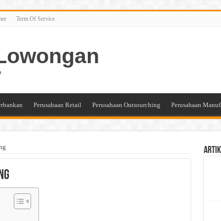
mer
Term Of Service
n Lowongan
e
erbankan
Perusahaan Retail
Perusahaan Outsourching
Perusahaan Manuf
ng
Artik
ng