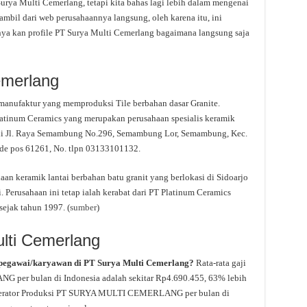
ya Multi Cemerlang, tetapi kita bahas lagi lebih dalam mengenai
ambil dari web perusahaannya langsung, oleh karena itu, ini
nya kan profile PT Surya Multi Cemerlang bagaimana langsung saja
emerlang
manufaktur yang memproduksi Tile berbahan dasar Granite.
Platinum Ceramics yang merupakan perusahaan spesialis keramik
k di Jl. Raya Semambung No.296, Semambung Lor, Semambung, Kec.
de pos 61261, No. tlpn 03133101132.
n keramik lantai berbahan batu granit yang berlokasi di Sidoarjo
 Perusahaan ini tetap ialah kerabat dari PT Platinum Ceramics
ejak tahun 1997. (
sumber
)
ulti Cemerlang
 pegawai/karyawan di PT Surya Multi Cemerlang?
Rata-rata gaji
per bulan di Indonesia adalah sekitar Rp4.690.455, 63% lebih
ji Operator Produksi PT SURYA MULTI CEMERLANG per bulan di