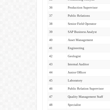
36
Production Supervisor
37
Public Relations
38
Senior Field Operator
39
SAP Business Analyst
40
Asset Management
41
Engineering
42
Geologist
43
Internal Auditor
44
Junior Officer
45
Laboratory
46
Public Relation Supervisor
47
Quality Management Staff
48
Specialist