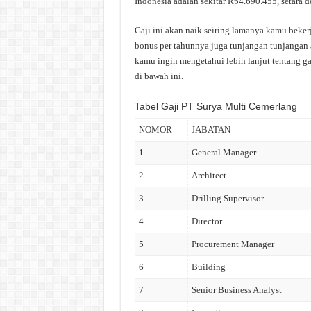
Indonesia adalah sekitar Rp4.690.455, setara de
Gaji ini akan naik seiring lamanya kamu beker
bonus per tahunnya juga tunjangan tunjangan a
kamu ingin mengetahui lebih lanjut tentang ga
di bawah ini.
Tabel Gaji PT Surya Multi Cemerlang
NOMOR
JABATAN
1
General Manager
2
Architect
3
Drilling Supervisor
4
Director
5
Procurement Manager
6
Building
7
Senior Business Analyst