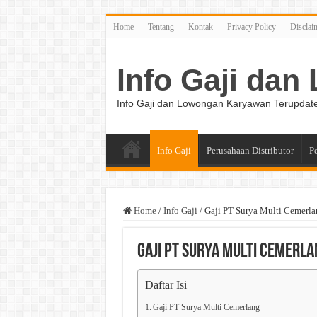
Home
Tentang
Kontak
Privacy Policy
Disclai
Info Gaji da
Info Gaji dan Lowongan Karyawan Terupdat
Info Gaji
Perusahaan Distributor
P
Home
/
Info Gaji
/
Gaji PT Surya Multi Cemerla
Gaji PT Surya Multi Cemerla
Daftar Isi
Gaji PT Surya Multi Cemerlang