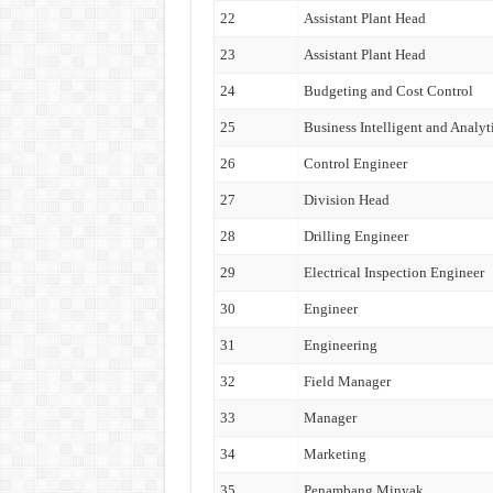
22
Assistant Plant Head
23
Assistant Plant Head
24
Budgeting and Cost Control
25
Business Intelligent and Analyt
26
Control Engineer
27
Division Head
28
Drilling Engineer
29
Electrical Inspection Engineer
30
Engineer
31
Engineering
32
Field Manager
33
Manager
34
Marketing
35
Penambang Minyak