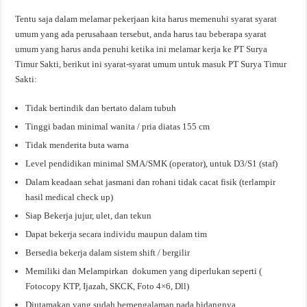
Tentu saja dalam melamar pekerjaan kita harus memenuhi syarat syarat
umum yang ada perusahaan tersebut, anda harus tau beberapa syarat
umum yang harus anda penuhi ketika ini melamar kerja ke PT Surya
Timur Sakti, berikut ini syarat-syarat umum untuk masuk PT Surya Timur
Sakti:
Tidak bertindik dan bertato dalam tubuh
Tinggi badan minimal wanita / pria diatas 155 cm
Tidak menderita buta warna
Level pendidikan minimal SMA/SMK (operator), untuk D3/S1 (staf)
Dalam keadaan sehat jasmani dan rohani tidak cacat fisik (terlampir
hasil medical check up)
Siap Bekerja jujur, ulet, dan tekun
Dapat bekerja secara individu maupun dalam tim
Bersedia bekerja dalam sistem shift / bergilir
Memiliki dan Melampirkan dokumen yang diperlukan seperti (
Fotocopy KTP, Ijazah, SKCK, Foto 4×6, Dll)
Diutamakan yang sudah berpengalaman pada bidangnya