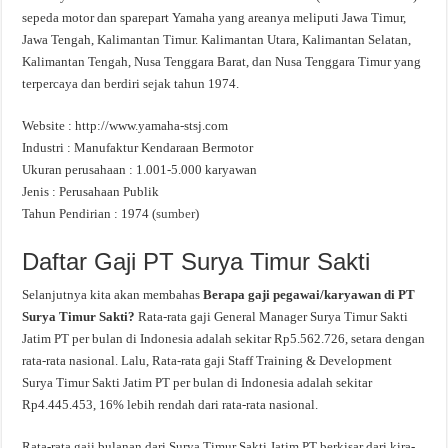
sepeda motor dan sparepart Yamaha yang areanya meliputi Jawa Timur,
Jawa Tengah, Kalimantan Timur. Kalimantan Utara, Kalimantan Selatan,
Kalimantan Tengah, Nusa Tenggara Barat, dan Nusa Tenggara Timur yang
terpercaya dan berdiri sejak tahun 1974.
Website : http://www.yamaha-stsj.com
Industri : Manufaktur Kendaraan Bermotor
Ukuran perusahaan : 1.001-5.000 karyawan
Jenis : Perusahaan Publik
Tahun Pendirian : 1974 (
sumber
)
Daftar Gaji PT Surya Timur Sakti
Selanjutnya kita akan membahas
Berapa gaji pegawai/karyawan di PT
Surya Timur Sakti?
Rata-rata gaji General Manager Surya Timur Sakti
Jatim PT per bulan di Indonesia adalah sekitar Rp5.562.726, setara dengan
rata-rata nasional. Lalu, Rata-rata gaji Staff Training & Development
Surya Timur Sakti Jatim PT per bulan di Indonesia adalah sekitar
Rp4.445.453, 16% lebih rendah dari rata-rata nasional.
Rata-rata gaji bulanan dari Surya Timur Sakti Jatim PT berkisar dari kira-