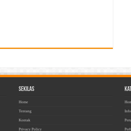
Sekilas
Ka
Home
Ho
Tentang
Info
Kontak
Per
Privacy Policy
Per