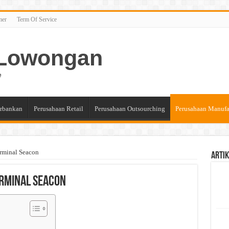
mer
Term Of Service
n Lowongan
e
rbankan
Perusahaan Retail
Perusahaan Outsourching
Perusahaan Manufa
rminal Seacon
Artik
erminal Seacon