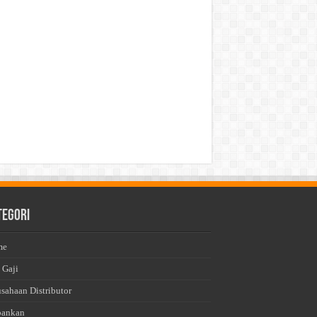
tegori
me
 Gaji
usahaan Distributor
bankan