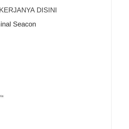
ERJANYA DISINI
inal Seacon
uta