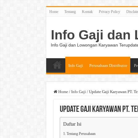
Home
Tentang
Kontak
Privacy Policy
Disclai
Info Gaji da
Info Gaji dan Lowongan Karyawan Terupdat
Info Gaji
Perusahaan Distributor
Pe
Home
/
Info Gaji
/
Update Gaji Karyawan PT. Te
Update Gaji Karyawan PT. T
Daftar Isi
Tentang Perusahaan