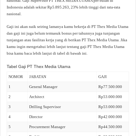
nasional. Gaji Supervisor PT THEX MEDIA UTAMA per bulan di
Indonesia adalah sekitar Rp5.895.263, 23% lebih tinggi dari rata-rata
nasional.
Gaji ini akan naik seiring lamanya kamu bekerja di PT Thex Media Utama
dan gaji ini juga belum termasuk bonus per tahunnya juga tunjangan
tunjangan atau fasilitas kerja yang di berikan PT Thex Media Utama. Jika
kamu ingin mengetahui lebih lanjut tentang gaji PT Thex Media Utama
bisa kamu baca lebih lanjut di tabel di bawah ini.
Tabel Gaji PT Thex Media Utama
NOMOR
JABATAN
GAJI
1
General Manager
Rp77.500.000
2
Architect
Rp53.000.000
3
Drilling Supervisor
Rp53.000.000
4
Director
Rp42.000.000
5
Procurement Manager
Rp44.500.000