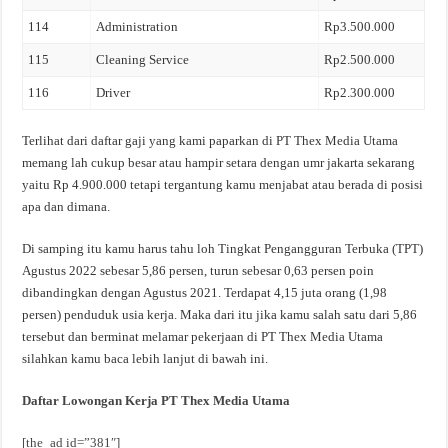
114
Administration
Rp3.500.000
115
Cleaning Service
Rp2.500.000
116
Driver
Rp2.300.000
Terlihat dari daftar gaji yang kami paparkan di PT Thex Media Utama
memang lah cukup besar atau hampir setara dengan umr jakarta sekarang
yaitu Rp 4.900.000 tetapi tergantung kamu menjabat atau berada di posisi
apa dan dimana.
Di samping itu kamu harus tahu loh Tingkat Pengangguran Terbuka (TPT)
Agustus 2022 sebesar 5,86 persen, turun sebesar 0,63 persen poin
dibandingkan dengan Agustus 2021. Terdapat 4,15 juta orang (1,98
persen) penduduk usia kerja. Maka dari itu jika kamu salah satu dari 5,86
tersebut dan berminat melamar pekerjaan di PT Thex Media Utama
silahkan kamu baca lebih lanjut di bawah ini.
Daftar Lowongan Kerja PT Thex Media Utama
[the_ad id=”381″]