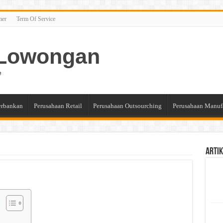
mer
Term Of Service
n Lowongan
e
erbankan
Perusahaan Retail
Perusahaan Outsourching
Perusahaan Manuf
Artik