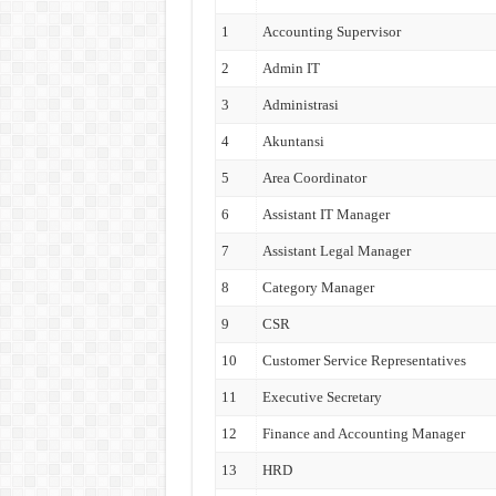
1
Accounting Supervisor
2
Admin IT
3
Administrasi
4
Akuntansi
5
Area Coordinator
6
Assistant IT Manager
7
Assistant Legal Manager
8
Category Manager
9
CSR
10
Customer Service Representatives
11
Executive Secretary
12
Finance and Accounting Manager
13
HRD