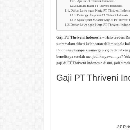
Apa itu PT Thriveni Indonesia?
Dimana lokasi PT Thriveni Indonesia?
Daftar Lowongan Kerja PT Thriveni Indone
Daftar gaji karyawan PT Thriveni Indonesia
Syarat-syarat Melamar Kerja di PT Thriveni I
Daftar Lowongan Kerja PT Thriveni Indone
Gaji PT Thriveni Indonesia
– Halo readers R
suaramalam diberi kelancaran dalam segala hal.
Indonesia? berapa kisaran gaji yg di dapatkan j
benefitnya setelah menjadi karyawan nya? Yuk 
gaji di PT Thriveni Indonesia disini, jadi sima
Gaji PT Thriveni I
PT Thri