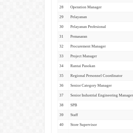
28
Operation Manager
29
Pelayanan
30
Pelayanan Profesional
31
Pemasaran
32
Procurement Manager
33
Project Manager
34
Rantai Pasokan
35
Regional Personnel Coordinator
36
Senior Category Manager
37
Senior Industrial Engineering Manager
38
SPB
39
Staff
40
Store Supervisor