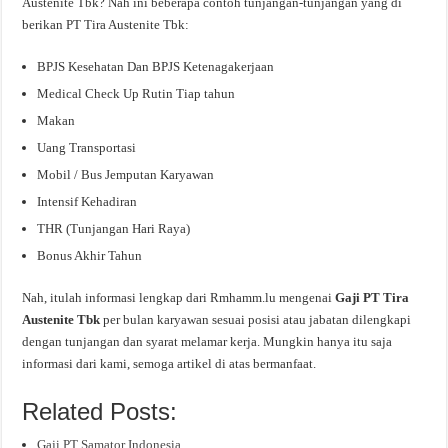
Austenite Tbk? Nah ini beberapa contoh tunjangan-tunjangan yang di
berikan PT Tira Austenite Tbk:
BPJS Kesehatan Dan BPJS Ketenagakerjaan
Medical Check Up Rutin Tiap tahun
Makan
Uang Transportasi
Mobil / Bus Jemputan Karyawan
Intensif Kehadiran
THR (Tunjangan Hari Raya)
Bonus Akhir Tahun
Nah, itulah informasi lengkap dari Rmhamm.lu mengenai
Gaji PT Tira
Austenite Tbk
per bulan karyawan sesuai posisi atau jabatan dilengkapi
dengan tunjangan dan syarat melamar kerja. Mungkin hanya itu saja
informasi dari kami, semoga artikel di atas bermanfaat.
Related Posts:
Gaji PT Samator Indonesia