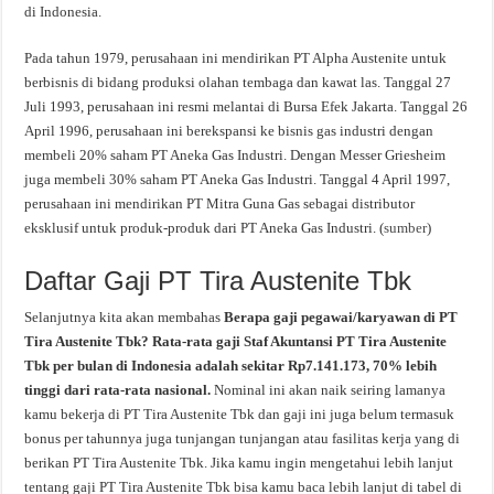
di Indonesia.
Pada tahun 1979, perusahaan ini mendirikan PT Alpha Austenite untuk
berbisnis di bidang produksi olahan tembaga dan kawat las. Tanggal 27
Juli 1993, perusahaan ini resmi melantai di Bursa Efek Jakarta. Tanggal 26
April 1996, perusahaan ini berekspansi ke bisnis gas industri dengan
membeli 20% saham PT Aneka Gas Industri. Dengan Messer Griesheim
juga membeli 30% saham PT Aneka Gas Industri. Tanggal 4 April 1997,
perusahaan ini mendirikan PT Mitra Guna Gas sebagai distributor
eksklusif untuk produk-produk dari PT Aneka Gas Industri. (
sumber
)
Daftar Gaji PT Tira Austenite Tbk
Selanjutnya kita akan membahas
Berapa gaji pegawai/karyawan di PT
Tira Austenite Tbk? Rata-rata gaji Staf Akuntansi PT Tira Austenite
Tbk per bulan di Indonesia adalah sekitar Rp7.141.173, 70% lebih
tinggi dari rata-rata nasional.
Nominal ini akan naik seiring lamanya
kamu bekerja di PT Tira Austenite Tbk dan gaji ini juga belum termasuk
bonus per tahunnya juga tunjangan tunjangan atau fasilitas kerja yang di
berikan PT Tira Austenite Tbk. Jika kamu ingin mengetahui lebih lanjut
tentang gaji PT Tira Austenite Tbk bisa kamu baca lebih lanjut di tabel di