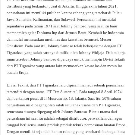
distribusi yang berkantor pusat di Jakarta. Hingga akhir tahun 2021,
perusahaan ini memiliki puluhan kantor cabang yang tersebar di Pulau
Jawa, Sumatera, Kalimantan, dan Sulawesi. Perusahaan ini memulai
sejarahnya pada tahun 1971 saat Johnny Santoso, yang saat itu baru
memperoleh gelar Diploma Ing dari Jerman Barat. Kembali ke Indonesia
dan mulai memasarkan mesin las dan kawat las bermerek Messer
Griesheim. Pada saat itu, Johnny Santoso telah bekerjasama dengan PT
Tigaraksa, yang salah satunya dimiliki oleh Johnny Widjaja. Dalam kerja
sama tersebut, Johnny Santoso dipercaya untuk memimpin Divisi Teknik
dari PT Tigaraksa yang antara lain memasarkan kawat las dan mesin las
buatan Eropa.
Divisi Teknik dari PT Tigaraksa lalu dipisah menjadi sebuah perusahaan
tersendiri dengan nama “PT Tira Austenite”. Pada tanggal 8 April 1974
dan berkantor pusat di Jl Museum no. 13, Jakarta. Saat itu, 50% saham
perusahaan ini dipegang oleh salah satu anak usaha dari PT Tigaraksa,
sementara sisanya dipegang oleh Johnny Santoso. Bisnis utama dari
perusahaan ini saat itu adalah sebagai distributor, perwakilan, dan agen
tunggal berlisensi untuk produk-produk teknik permesinan buatan Eropa.
Dengan memiliki sejumlah kantor cabang yang tersebar di berbagai kota