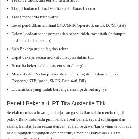
Tidak bertindik dan bertato dalam tubuh
Tinggi badan minimal wanita / pria diatas 155 cm
Tidak menderita buta warna
Level pendidikan minimal SMA/SMK (operator), untuk D3/S1 (staf)
Dalam keadaan sehat jasmani dan rohani tidak cacat fisik (terlampir
hasil medical check up)
Siap Bekerja jujur, ulet, dan tekun
Dapat bekerja secara individu maupun dalam tim
Bersedia bekerja dalam sistem shift / bergilir
Memiliki dan Melampirkan dokumen yang diperlukan seperti (
Fotocopy KTP, Ijazah, SKCK, Foto 4×6, Dll)
Diutamakan yang sudah berpengalaman pada bidangnya
Benefit Bekerja di PT Tira Austenite Tbk
Setelah membaca lowongan kerja, tau ga si kalian selain memberi gaji
pokok Bank Indonesia pun memberi beri benefit seperti tunjangan dan
sarana/fasilitas kerja sesuai dengan jabatan pegawai/karyawannya loh, apa
saja tunjangan tunjangan dan benefitnya menjadi karyawan PT Tira