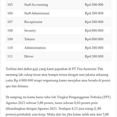
105
Staff Accounting
Rp4.500.000
106
Staff Administrasi
Rp4.300.000
107
Receptionist
Rp4.500.000
108
Security
Rp4.000.000
109
Teknisi
Rp4.000.000
110
Administration
Rp4.300.000
111
Driver
Rp4.500.000
Terlihat dari daftar gaji yang kami paparkan di PT Tira Austenite Tbk
memang lah cukup besar atau hampir setara dengan umr jakarta sekarang
yaitu Rp 4.900.000 tetapi tergantung kamu menjabat atau berada di posisi
apa dan dimana.
Di samping itu kamu harus tahu loh Tingkat Pengangguran Terbuka (TPT)
Agustus 2022 sebesar 5,86 persen, turun sebesar 0,63 persen poin
dibandingkan dengan Agustus 2021. Terdapat 4,15 juta orang (1,98
persen) penduduk usia kerja. Maka dari itu jika kamu salah satu dari 5,86