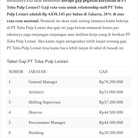
Berikutnya kita akan membahas
Berapa gaji pegawai/karyawan di PT
Toba Pulp Lestari? Gaji rata-rata untuk relationship staff PT Toba
Pulp Lestari adalah Rp 4.836.145 per bulan di Jakarta, 26% di atas
rata-rata nasional.
Nominal ini akan naik seiring lamanya kamu bekerja
di PT Toba Pulp Lestari dan gaji ini juga belum termasuk bonus per
tahunnya juga tunjangan tunjangan atau fasilitas kerja yang di berikan PT
Toba Pulp Lestari. Jika kamu ingin mengetahui lebih lanjut tentang gaji
PT Toba Pulp Lestari bisa kamu baca lebih lanjut di tabel di bawah ini.
Tabel Gaji PT Toba Pulp Lestari
NOMOR
JABATAN
GAJI
1
General Manager
Rp76.200.000
2
Architect
Rp53.000.000
3
Drilling Supervisor
Rp57.200.000
4
Director
Rp44.500.000
5
Procurement Manager
Rp44.500.000
6
Building
Rp29.500.000