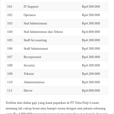
101
IT Support
Rp4.500.000
102
Operator
Rp4.500.000
103
Staf Administrasi
Rp4.300.000
104
Staf Administrasi dan Teknis
Rp4.000.000
105
Staff Accounting
Rp4.300.000
106
Staff Administrasi
Rp4.300.000
107
Receptionist
Rp4.300.000
108
Security
Rp4.300.000
109
Teknisi
Rp4.200.000
110
Administration
Rp4.300.000
111
Driver
Rp4.000.000
Terlihat dari daftar gaji yang kami paparkan di PT Toba Pulp Lestari
memang lah cukup besar atau hampir setara dengan umr jakarta sekarang
yaitu Rp 4.900.000 tetapi tergantung kamu menjabat atau berada di posisi