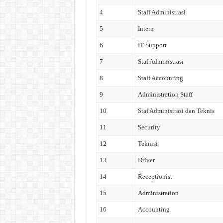
4
Staff Administrasi
5
Intern
6
IT Support
7
Staf Administrasi
8
Staff Accounting
9
Administration Staff
10
Staf Administrasi dan Teknis
11
Security
12
Teknisi
13
Driver
14
Receptionist
15
Administration
16
Accounting