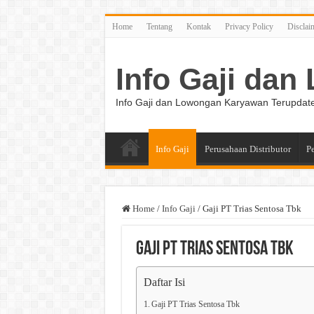
Home
Tentang
Kontak
Privacy Policy
Disclai
Info Gaji da
Info Gaji dan Lowongan Karyawan Terupdat
Info Gaji
Perusahaan Distributor
P
Home
/
Info Gaji
/
Gaji PT Trias Sentosa Tbk
Gaji PT Trias Sentosa Tbk
Daftar Isi
Gaji PT Trias Sentosa Tbk