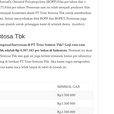
Biaxially Oriented Polypropylene (BOPP) Film per tahun dan ±
) Film per tahun. Perseroan saat ini telah menjadi produsen film
ah menjadi komitmen abadi PT Trias Sentosa Tbk untuk memberikan
mi. Selain menyediakan film BOPP dan BOPET, Perseroan juga
an plastik untuk pelanggan kami di seluruh dunia. (
sumber
)
ntosa Tbk
pegawai/karyawan di PT Trias Sentosa Tbk? Gaji rata-rata
Tbk adalah Rp 4.307.165 per bulan di Indonesia.
Nominal ini akan
 Sentosa Tbk dan gaji ini juga belum termasuk bonus per tahunnya
yang di berikan PT Trias Sentosa Tbk. Jika kamu ingin mengetahui
bisa kamu baca lebih lanjut di tabel di bawah ini.
MINIMAL GAJI
Rp3.500.000
Rp3.500.000
Rp3.500.000