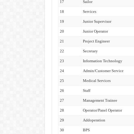
17
Sailor
18
Services
19
Junior Supervisor
20
Junior Operator
21
Project Engineer
22
Secretary
23
Information Technology
24
Admin/Customer Service
25
Medical Services
26
Staff
27
Management Trainee
28
Operator/Panel Operator
29
Addoperation
30
BPS