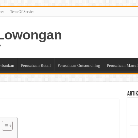
mer
Term Of Service
n Lowongan
e
erbankan
Perusahaan Retail
Perusahaan Outsourching
Perusahaan Manuf
Artik