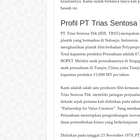
keasliannya. Kamu sudah bertanya tanya kan p
bawah ini.
Profil PT Trias Sentosa
PT. Trias Sentosa Tbk (IDX: TRST) merupakan 
plastik yang bermarkas di Sidoarjo, Indonesia
menghasilkan plastik film berbahan Polypropel
Total kapasitas produksi Perusahaan adalah 
BOPET. Melalui anak perusahaannya di Singapo
anak perusahaan di Tianjin, China yaitu Tian
kapasitas produksi 15,000 MT per tahun.
Kami adalah salah satu produsen film kemasan
Trias Sentosa Tbk. memiliki jaringan penjualan
dekade sejak pertama kali didirikan pada tahu
“Partnership for Value Creation”. Yang memban
Perusahaan menetapkan pengembangan inovasi, 
dasar pertumbuhan bisnis yang berkelanjutan.
Didirikan pada tanggal 23 November 1979, PT T