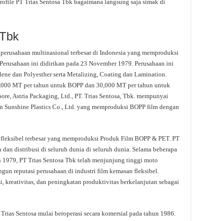
rofile PT Trias Sentosa Tbk bagaimana langsung saja simak di
 Tbk
perusahaan multinasional terbesar di Indonesia yang memproduksi
. Perusahaan ini didirikan pada 23 November 1979. Perusahaan ini
ene dan Polyesther serta Metalizing, Coating dan Lamination.
67,000 MT per tahun untuk BOPP dan 30,000 MT per tahun untuk
re, Astria Packaging, Ltd., PT. Trias Sentosa, Tbk. mempunyai
jin Sunshine Plastics Co., Ltd. yang memproduksi BOPP film dengan
 fleksibel terbesar yang memproduksi Produk Film BOPP & PET. PT
 dan distribusi di seluruh dunia di seluruh dunia. Selama beberapa
n 1979, PT Trias Sentosa Tbk telah menjunjung tinggi moto
gun reputasi perusahaan di industri film kemasan fleksibel.
kreativitas, dan peningkatan produktivitas berkelanjutan sebagai
rias Sentosa mulai beroperasi secara komersial pada tahun 1986.