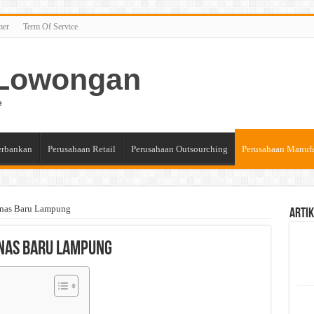
mer
Term Of Service
n Lowongan
e
erbankan
Perusahaan Retail
Perusahaan Outsourching
Perusahaan Manuf
unas Baru Lampung
Artik
unas Baru Lampung