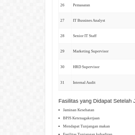
26
Pemasaran
27
IT Bussines Analyst
28
Senior IT Staff
29
Marketing Supervisor
30
HRD Supervisor
31
Internal Audit
Fasilitas yang Didapat Setela
Jaminan Kesehatan
BPJS Ketenagakerjaan
Mendapat Tunjangan makan
Fasilitas Tunjangan kehadiran