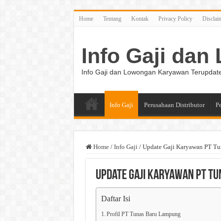
Home
Tentang
Kontak
Privacy Policy
Disclai
Info Gaji da
Info Gaji dan Lowongan Karyawan Terupdat
Info Gaji
Perusahaan Distributor
P
Home
/
Info Gaji
/
Update Gaji Karyawan PT T
Update Gaji Karyawan PT T
Daftar Isi
Profil PT Tunas Baru Lampung