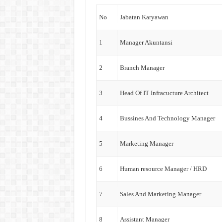
No
Jabatan Karyawan
1
Manager Akuntansi
2
Branch Manager
3
Head Of IT Infracucture Architect
4
Bussines And Technology Manager
5
Marketing Manager
6
Human resource Manager / HRD
7
Sales And Marketing Manager
8
Assistant Manager