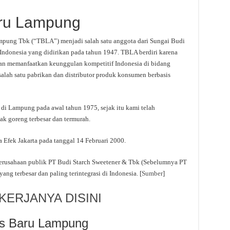
aru Lampung
mpung Tbk (“TBLA”) menjadi salah satu anggota dari Sungai Budi
di Indonesia yang didirikan pada tahun 1947. TBLA berdiri karena
 memanfaatkan keunggulan kompetitif Indonesia di bidang
salah satu pabrikan dan distributor produk konsumen berbasis
di Lampung pada awal tahun 1975, sejak itu kami telah
k goreng terbesar dan termurah.
 Efek Jakarta pada tanggal 14 Februari 2000.
perusahaan publik PT Budi Starch Sweetener & Tbk (Sebelumnya PT
ng terbesar dan paling terintegrasi di Indonesia. [
Sumber
]
ERJANYA DISINI
as Baru Lampung