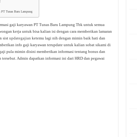
I
wan PT Tunas Baru Lampung
rmasi gaji karyawan PT Tunas Baru Lampung Tbk untuk semua
lowongan kerja untuk bisa kalian isi dengan cara memberikan lamaran
n sist
updategajian
ketemu lagi nih dengan mimin baik hati dan
mberikan info gaji karyawan terupdate untuk kalian sobat sikami di
gaji pula mimin disini memberikan informasi tentang bonus dan
n tersebut. Admin dapatkan informasi ini dari HRD dan pegawai