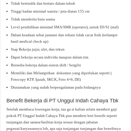
Tidak bertindik dan bertato dalam tubuh
Tinggi badan minimal wanita / pria diatas 155 cm
Tidak menderita buta warna
Level pendidikan minimal SMA/SMK (operator), untuk D3/S1 (staf)
Dalam keadaan sehat jasmani dan rohani tidak cacat fisik (terlampir
hasil medical check up)
Siap Bekerja jujur, ulet, dan tekun
Dapat bekerja secara individu maupun dalam tim
Bersedia bekerja dalam sistem shift / bergilir
Memiliki dan Melampirkan dokumen yang diperlukan seperti (
Fotocopy KTP, Ijazah, SKCK, Foto 4×6, Dll)
Diutamakan yang sudah berpengalaman pada bidangnya
Benefit Bekerja di PT Unggul Indah Cahaya Tbk
Setelah membaca lowongan kerja, tau ga si kalian selain memberi gaji
pokok PT Unggul Indah Cahaya Tbk pun memberi beri benefit seperti
tunjangan dan sarana/fasilitas kerja sesuai dengan jabatan
pegawai/karyawannya loh, apa saja tunjangan tunjangan dan benefitnya