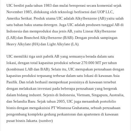
UIC berdiri pada tahun 1983 dan mulai beroperasi secara komersial sejak
November 1985, didukung oleh teknologi berlisensi dari UOP LLC,
Amerika Serikat. Produk utama UIC adalah Alkylbenzene (AB) yaitu salah
satu bahan baku utama detergen. Juga UIC adalah produsen tunggal AB di
Indonesia dan memproduksi dua jenis AB, yaitu Linear Alkylbenzene
(LAB) dan Branched Alkylbenzene (BAB). Dengan produk sampingan
Heavy Alkylate (HA) dan Light Alkylate (LA).
UIC memiliki tiga unit pabrik AB yang semuanya berada dalam satu
lokasi, dengan total kapasitas produksi sebesar 270.000 MT per tahun
(kombinasi LAB dan BAB). Selain itu, UIC merupakan perusahaan dengan
kapasitas produksi terpasang terbesar dalam satu lokasi di kawasan Asia
Pasifik. Dan telah berhasil memperkuat posisinya di kawasan tersebut
dengan melakukan investasi pada beberapa perusahaan yang bergerak
dalam bidang industri. Sejenis di Indonesia, Vietnam, Singapura, Australia,
dan Selandia Baru. Sejak tahun 2005, UIC juga menambah portofolio
bisnis dengan mengakuisisi PT Wiranusa Grahatama, sebuah perusahaan
pengembang kompleks gedung perkantoran dan apartemen di kawasan
pusat bisnis Jakarta. (
sumber
)