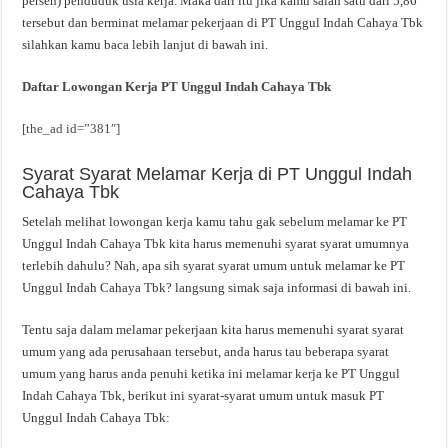
persen) penduduk usia kerja. Maka dari itu jika kamu salah satu dari 5,86
tersebut dan berminat melamar pekerjaan di PT Unggul Indah Cahaya Tbk
silahkan kamu baca lebih lanjut di bawah ini.
Daftar Lowongan Kerja PT Unggul Indah Cahaya Tbk
[the_ad id=”381″]
Syarat Syarat Melamar Kerja di PT Unggul Indah
Cahaya Tbk
Setelah melihat lowongan kerja kamu tahu gak sebelum melamar ke PT
Unggul Indah Cahaya Tbk kita harus memenuhi syarat syarat umumnya
terlebih dahulu? Nah, apa sih syarat syarat umum untuk melamar ke PT
Unggul Indah Cahaya Tbk? langsung simak saja informasi di bawah ini.
Tentu saja dalam melamar pekerjaan kita harus memenuhi syarat syarat
umum yang ada perusahaan tersebut, anda harus tau beberapa syarat
umum yang harus anda penuhi ketika ini melamar kerja ke PT Unggul
Indah Cahaya Tbk, berikut ini syarat-syarat umum untuk masuk PT
Unggul Indah Cahaya Tbk: