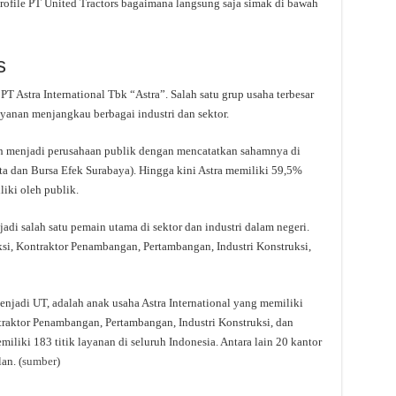
rofile PT United Tractors bagaimana langsung saja simak di bawah
s
T Astra International Tbk “Astra”. Salah satu grup usaha terbesar
yanan menjangkau berbagai industri dan sektor.
ah menjadi perusahaan publik dengan mencatatkan sahamnya di
ta dan Bursa Efek Surabaya). Hingga kini Astra memiliki 59,5%
iki oleh publik.
adi salah satu pemain utama di sektor dan industri dalam negeri.
uksi, Kontraktor Penambangan, Pertambangan, Industri Konstruksi,
enjadi UT, adalah anak usaha Astra International yang memiliki
traktor Penambangan, Pertambangan, Industri Konstruksi, dan
iliki 183 titik layanan di seluruh Indonesia. Antara lain 20 kantor
an. (
sumber
)