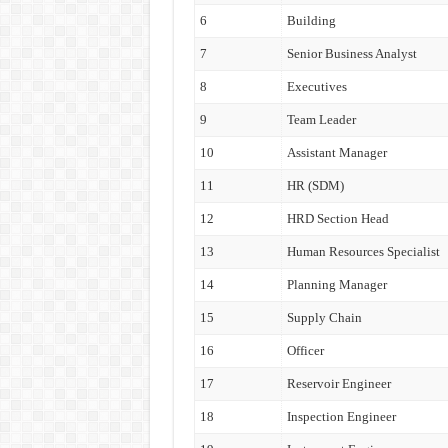
6
Building
7
Senior Business Analyst
8
Executives
9
Team Leader
10
Assistant Manager
11
HR (SDM)
12
HRD Section Head
13
Human Resources Specialist
14
Planning Manager
15
Supply Chain
16
Officer
17
Reservoir Engineer
18
Inspection Engineer