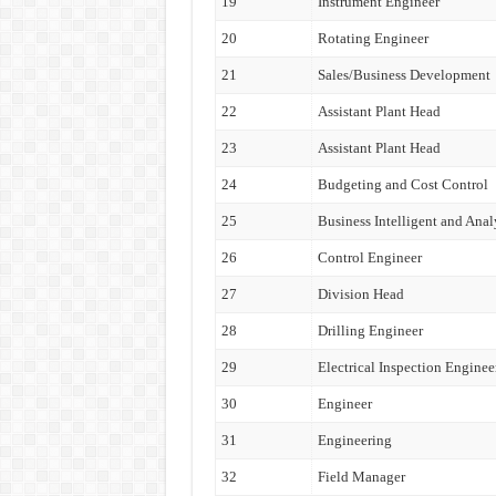
19
Instrument Engineer
20
Rotating Engineer
21
Sales/Business Development
22
Assistant Plant Head
23
Assistant Plant Head
24
Budgeting and Cost Control
25
Business Intelligent and Anal
26
Control Engineer
27
Division Head
28
Drilling Engineer
29
Electrical Inspection Enginee
30
Engineer
31
Engineering
32
Field Manager