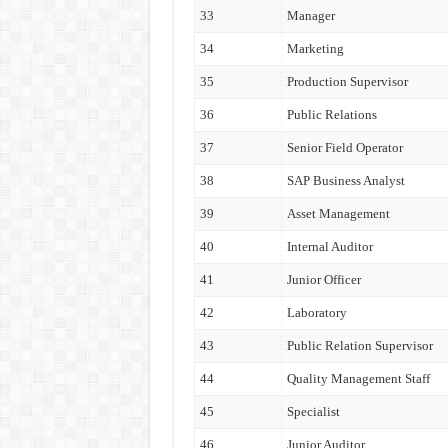
33
Manager
34
Marketing
35
Production Supervisor
36
Public Relations
37
Senior Field Operator
38
SAP Business Analyst
39
Asset Management
40
Internal Auditor
41
Junior Officer
42
Laboratory
43
Public Relation Supervisor
44
Quality Management Staff
45
Specialist
46
Junior Auditor