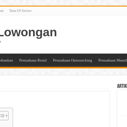
mer
Term Of Service
n Lowongan
e
erbankan
Perusahaan Retail
Perusahaan Outsourching
Perusahaan Manuf
Artik