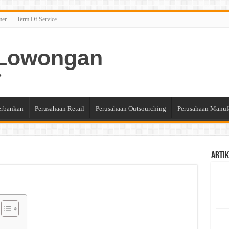
mer
Term Of Service
n Lowongan
e
erbankan
Perusahaan Retail
Perusahaan Outsourching
Perusahaan Manuf
Artik