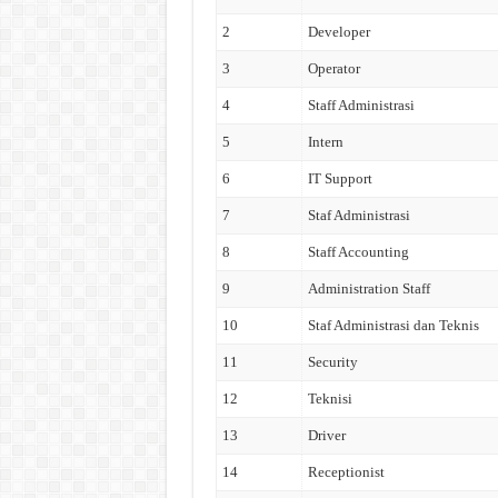
2
Developer
3
Operator
4
Staff Administrasi
5
Intern
6
IT Support
7
Staf Administrasi
8
Staff Accounting
9
Administration Staff
10
Staf Administrasi dan Teknis
11
Security
12
Teknisi
13
Driver
14
Receptionist