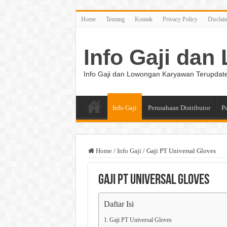
Home
Tentang
Kontak
Privacy Policy
Disclai
Info Gaji da
Info Gaji dan Lowongan Karyawan Terupdat
Info Gaji
Perusahaan Distributor
P
Home
/
Info Gaji
/
Gaji PT Universal Gloves
Gaji PT Universal Gloves
Daftar Isi
Gaji PT Universal Gloves