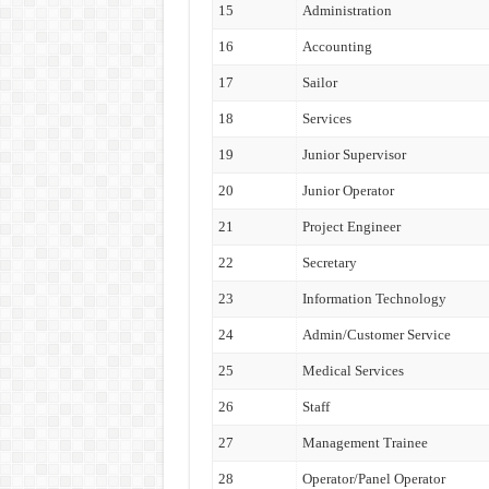
15
Administration
16
Accounting
17
Sailor
18
Services
19
Junior Supervisor
20
Junior Operator
21
Project Engineer
22
Secretary
23
Information Technology
24
Admin/Customer Service
25
Medical Services
26
Staff
27
Management Trainee
28
Operator/Panel Operator