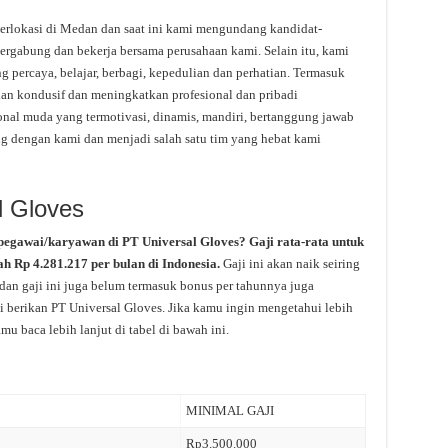
erlokasi di Medan dan saat ini kami mengundang kandidat-
bergabung dan bekerja bersama perusahaan kami. Selain itu, kami
 percaya, belajar, berbagi, kepedulian dan perhatian. Termasuk
n kondusif dan meningkatkan profesional dan pribadi
onal muda yang termotivasi, dinamis, mandiri, bertanggung jawab
ng dengan kami dan menjadi salah satu tim yang hebat kami
l Gloves
pegawai/karyawan di PT Universal Gloves? Gaji rata-rata untuk
h Rp 4.281.217 per bulan di Indonesia.
Gaji ini akan naik seiring
dan gaji ini juga belum termasuk bonus per tahunnya juga
di berikan PT Universal Gloves. Jika kamu ingin mengetahui lebih
mu baca lebih lanjut di tabel di bawah ini.
MINIMAL GAJI
Rp3.500.000