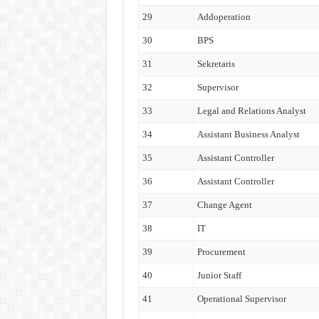
29
Addoperation
30
BPS
31
Sekretaris
32
Supervisor
33
Legal and Relations Analyst
34
Assistant Business Analyst
35
Assistant Controller
36
Assistant Controller
37
Change Agent
38
IT
39
Procurement
40
Junior Staff
41
Operational Supervisor