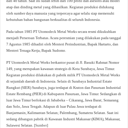
dari 40 tahun. Saat ini sudah lebih dari 100 profil dan asesoris atau model
atap dan dinding metal yang dihasilkan. Kegiatan produksi didukung
oleh sumber daya manusia yang terpercaya agar selalu siap memenuhi
kebutuhan bahan bangunan berkualitas di seluruh Indonesia.
Pada tahun 1985 PT Utomodeck Metal Works secara resmi dikukuhkan
menjadi Perseroan Terbatas. Acara peresmian yang dilakukan pada tanggal
7 Agustus 1985 dihadiri oleh Menteri Perindustrian, Bapak Hartarto, dan
Menteri Tenaga Kerja, Bapak Sudomo.
PT Utomodeck Metal Works berkantor pusat di Jl. Basuki Rahmat Nomor
149, yang merupakan kawasan strategis di Kota Surabaya, Jawa Timur.
Kegiatan produksi dilakukan di pabrik milik PT Utomodeck Metal Works
di sejumlah daerah di Indonesia. Selain di Surabaya Industrial Estate
Rungkut (SIER) Surabaya, juga terdapat di Kraton dan Pasuruan Industrial
Estate Rembang (PIER) di Kabupaten Pasuruan, Jawa Timur. Sedangkan di
luar Jawa Timur berlokasi di Jababeka – Cikarang, Jawa Barat; Semarang
dan Solo, Jawa Tengah. Adapun di luar Pulau Jawa terdapat di
Banjarmasin, Kalimantan Selatan; Palembang, Sumatera Selatan. Saat ini
sedang dibangun pabrik di Kawasan Industri Makassar (KIMA), Makassar,
Sulawesi Selatan. [
Sumber
]