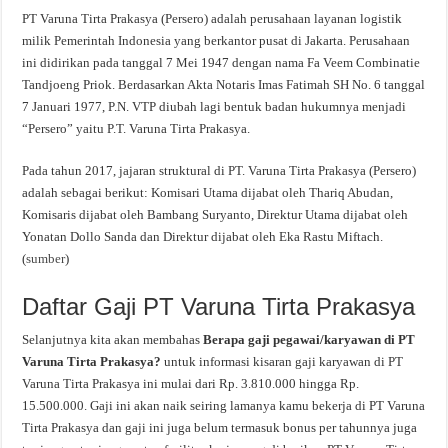
PT Varuna Tirta Prakasya (Persero) adalah perusahaan layanan logistik
milik Pemerintah Indonesia yang berkantor pusat di Jakarta. Perusahaan
ini didirikan pada tanggal 7 Mei 1947 dengan nama Fa Veem Combinatie
Tandjoeng Priok. Berdasarkan Akta Notaris Imas Fatimah SH No. 6 tanggal
7 Januari 1977, P.N. VTP diubah lagi bentuk badan hukumnya menjadi
“Persero” yaitu P.T. Varuna Tirta Prakasya.
Pada tahun 2017, jajaran struktural di PT. Varuna Tirta Prakasya (Persero)
adalah sebagai berikut: Komisari Utama dijabat oleh Thariq Abudan,
Komisaris dijabat oleh Bambang Suryanto, Direktur Utama dijabat oleh
Yonatan Dollo Sanda dan Direktur dijabat oleh Eka Rastu Miftach.
(
sumber
)
Daftar Gaji PT Varuna Tirta Prakasya
Selanjutnya kita akan membahas
Berapa gaji pegawai/karyawan di PT
Varuna Tirta Prakasya?
untuk informasi kisaran gaji karyawan di PT
Varuna Tirta Prakasya ini mulai dari Rp. 3.810.000 hingga Rp.
15.500.000. Gaji ini akan naik seiring lamanya kamu bekerja di PT Varuna
Tirta Prakasya dan gaji ini juga belum termasuk bonus per tahunnya juga