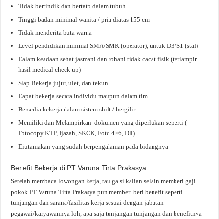
Tidak bertindik dan bertato dalam tubuh
Tinggi badan minimal wanita / pria diatas 155 cm
Tidak menderita buta warna
Level pendidikan minimal SMA/SMK (operator), untuk D3/S1 (staf)
Dalam keadaan sehat jasmani dan rohani tidak cacat fisik (terlampir
hasil medical check up)
Siap Bekerja jujur, ulet, dan tekun
Dapat bekerja secara individu maupun dalam tim
Bersedia bekerja dalam sistem shift / bergilir
Memiliki dan Melampirkan dokumen yang diperlukan seperti (
Fotocopy KTP, Ijazah, SKCK, Foto 4×6, Dll)
Diutamakan yang sudah berpengalaman pada bidangnya
Benefit Bekerja di PT Varuna Tirta Prakasya
Setelah membaca lowongan kerja, tau ga si kalian selain memberi gaji
pokok PT Varuna Tirta Prakasya pun memberi beri benefit seperti
tunjangan dan sarana/fasilitas kerja sesuai dengan jabatan
pegawai/karyawannya loh, apa saja tunjangan tunjangan dan benefitnya