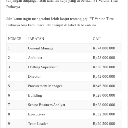
tunjangan tunjangan atau fasilitas kerja yang di berikan PT Varuna Tirta
Prakasya.
Jika kamu ingin mengetahui lebih lanjut tentang gaji PT Varuna Tirta
Prakasya bisa kamu baca lebih lanjut di tabel di bawah ini.
NOMOR
JABATAN
GAJI
1
General Manager
Rp74.000.000
2
Architect
Rp53.000.000
3
Drilling Supervisor
Rp58.300.000
4
Director
Rp42.000.000
5
Procurement Manager
Rp46.200.000
6
Building
Rp28.000.000
7
Senior Business Analyst
Rp28.000.000
8
Executives
Rp32.300.000
9
Team Leader
Rp29.500.000