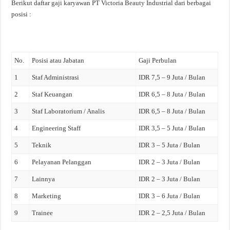
Berikut daftar gaji karyawan PT Victoria Beauty Industrial dari berbagai
posisi :
No.
Posisi atau Jabatan
Gaji Perbulan
1
Staf Administrasi
IDR 7,5 – 9 Juta / Bulan
2
Staf Keuangan
IDR 6,5 – 8 Juta / Bulan
3
Staf Laboratorium / Analis
IDR 6,5 – 8 Juta / Bulan
4
Engineering Staff
IDR 3,5 – 5 Juta / Bulan
5
Teknik
IDR 3 – 5 Juta / Bulan
6
Pelayanan Pelanggan
IDR 2 – 3 Juta / Bulan
7
Lainnya
IDR 2 – 3 Juta / Bulan
8
Marketing
IDR 3 – 6 Juta / Bulan
9
Trainee
IDR 2 – 2,5 Juta / Bulan