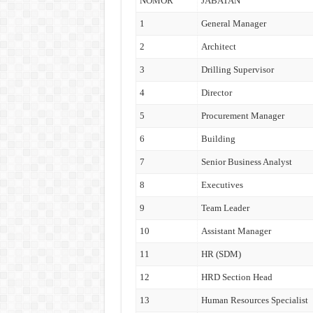
NOMOR
JABATAN
1
General Manager
2
Architect
3
Drilling Supervisor
4
Director
5
Procurement Manager
6
Building
7
Senior Business Analyst
8
Executives
9
Team Leader
10
Assistant Manager
11
HR (SDM)
12
HRD Section Head
13
Human Resources Specialist