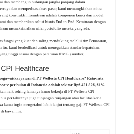
ami dan membangun hubungan jangka panjang dalam
rcaya dan memperluas akses pasar, kami memungkinkan mitra
yang konstruktif. Kemitraan adalah komponen kunci dari model
kami dan memberikan solusi bisnis End-to-End. Kemitraan dengan
aan memaksimalkan nilai portofolio mereka yang ada.
tas fungsi yang kuat dan saling mendukung melalui tim Pemasaran,
ain itu, kami berdedikasi untuk menegakkan standar kepatuhan,
l yang tinggi sesuai dengan peraturan IPMG. (
sumber
)
 CPI Healthcare
pegawai/karyawan di PT Wellesta CPI Healthcare? Rata-rata
thcare per bulan di Indonesia adalah sekitar Rp6.421.826, 61%
akan naik seiring lamanya kamu bekerja di PT Wellesta CPI
nus per tahunnya juga tunjangan tunjangan atau fasilitas kerja
ika kamu ingin mengetahui lebih lanjut tentang gaji PT Wellesta CPI
 di bawah ini.