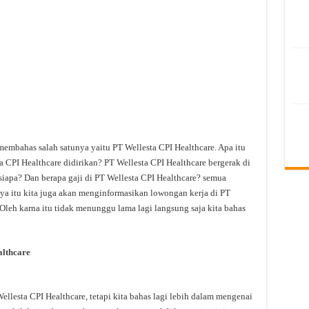
membahas salah satunya yaitu PT Wellesta CPI Healthcare. Apa itu
 CPI Healthcare didirikan? PT Wellesta CPI Healthcare bergerak di
siapa? Dan berapa gaji di PT Wellesta CPI Healthcare? semua
anya itu kita juga akan menginformasikan lowongan kerja di PT
 Oleh karna itu tidak menunggu lama lagi langsung saja kita bahas
althcare
lesta CPI Healthcare, tetapi kita bahas lagi lebih dalam mengenai