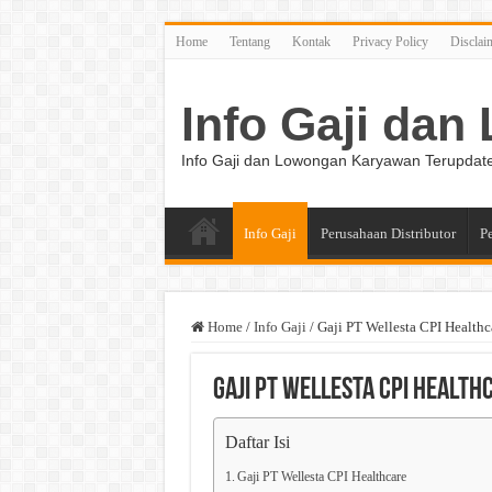
Home
Tentang
Kontak
Privacy Policy
Disclai
Info Gaji da
Info Gaji dan Lowongan Karyawan Terupdat
Info Gaji
Perusahaan Distributor
P
Home
/
Info Gaji
/
Gaji PT Wellesta CPI Healthc
Gaji PT Wellesta CPI Health
Daftar Isi
Gaji PT Wellesta CPI Healthcare