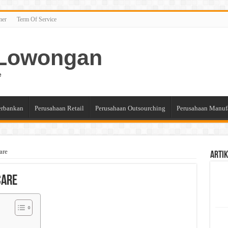
mer
Term Of Service
n Lowongan
e
erbankan
Perusahaan Retail
Perusahaan Outsourching
Perusahaan Manuf
are
Artik
care