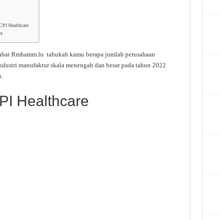
CPI Healthcare
re
habat Rmhamm.lu tahukah kamu berapa jumlah perusahaan
ndustri manufaktur skala menengah dan besar pada tahun 2022
.
PI Healthcare