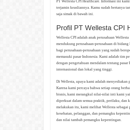
PT Wellesta CPI Healthcare. Informasi ini kami
terjamin keasliannya. Kamu sudah bertanya ta
saja simak di bawah ini.
Profil PT Wellesta CPI 
Wellesta CPI adalah anak perusahaan Wellesta 
mendukung perusahaan-perusahaan di bidang 
bagi perusahaan-perusahaan yang sudah beroper
memasuki pasar Indonesia. Kami adalah tim pe
dengan pengetahuan mendalam tentang pasar I
internasional dan lokal yang tinggi.
Di Wellesta, upaya kami adalah menyediakan p
Karena kami percaya bahwa setiap orang berh
bisnis, kami merangkul nilai-nilai inti kami ya
diperkuat dalam semua praktik, perilaku, da
melakukan itu, kami melihat Wellesta sebagai p
kesehatan, pelanggan, dan pemangku kepenting
dan nilai tambah pemangku kepentingan.