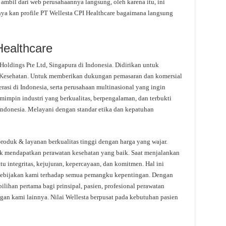
 ambil dari web perusahaannya langsung, oleh karena itu, ini
nya kan profile PT Wellesta CPI Healthcare bagaimana langsung
Healthcare
Holdings Pte Ltd, Singapura di Indonesia. Didirikan untuk
Kesehatan. Untuk memberikan dukungan pemasaran dan komersial
asi di Indonesia, serta perusahaan multinasional yang ingin
mimpin industri yang berkualitas, berpengalaman, dan terbukti
ndonesia. Melayani dengan standar etika dan kepatuhan
roduk & layanan berkualitas tinggi dengan harga yang wajar.
ak mendapatkan perawatan kesehatan yang baik. Saat menjalankan
itu integritas, kejujuran, kepercayaan, dan komitmen. Hal ini
n kebijakan kami terhadap semua pemangku kepentingan. Dengan
ilihan pertama bagi prinsipal, pasien, profesional perawatan
an kami lainnya. ​Nilai Wellesta berpusat pada kebutuhan pasien