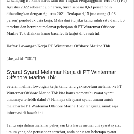
Di samping itu kamu harus tahu loh Tingkat Pengangguran Terbuka (TPT)
Agustus 2022 sebesar 5,86 persen, turun sebesar 0,63 persen poin
dibandingkan dengan Agustus 2021. Terdapat 4,15 juta orang (1,98
persen) penduduk usia kerja. Maka dari itu jika kamu salah satu dari 5,86
tersebut dan berminat melamar pekerjaan di PT Wintermar Offshore
Marine Tbk silahkan kamu baca lebih lanjut di bawah ini.
Daftar Lowongan Kerja PT Wintermar Offshore Marine Tbk
[the_ad id=”381″]
Syarat Syarat Melamar Kerja di PT Wintermar
Offshore Marine Tbk
Setelah melihat lowongan kerja kamu tahu gak sebelum melamar ke PT
Wintermar Offshore Marine Tbk kita harus memenuhi syarat syarat
umumnya terlebih dahulu? Nah, apa sih syarat syarat umum untuk
melamar ke PT Wintermar Offshore Marine Tbk? langsung simak saja
informasi di bawah ini.
Tentu saja dalam melamar pekerjaan kita harus memenuhi syarat syarat
umum yang ada perusahaan tersebut, anda harus tau beberapa syarat