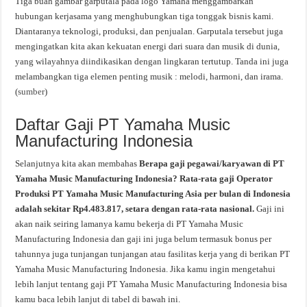
Tiga buah gambar garputala pada logo Yamaha menggambarkan
hubungan kerjasama yang menghubungkan tiga tonggak bisnis kami.
Diantaranya teknologi, produksi, dan penjualan. Garputala tersebut juga
mengingatkan kita akan kekuatan energi dari suara dan musik di dunia,
yang wilayahnya diindikasikan dengan lingkaran tertutup. Tanda ini juga
melambangkan tiga elemen penting musik : melodi, harmoni, dan irama.
(
sumber
)
Daftar Gaji PT Yamaha Music
Manufacturing Indonesia
Selanjutnya kita akan membahas
Berapa gaji pegawai/karyawan di PT
Yamaha Music Manufacturing Indonesia? Rata-rata gaji Operator
Produksi PT Yamaha Music Manufacturing Asia per bulan di Indonesia
adalah sekitar Rp4.483.817, setara dengan rata-rata nasional.
Gaji ini
akan naik seiring lamanya kamu bekerja di PT Yamaha Music
Manufacturing Indonesia dan gaji ini juga belum termasuk bonus per
tahunnya juga tunjangan tunjangan atau fasilitas kerja yang di berikan PT
Yamaha Music Manufacturing Indonesia. Jika kamu ingin mengetahui
lebih lanjut tentang gaji PT Yamaha Music Manufacturing Indonesia bisa
kamu baca lebih lanjut di tabel di bawah ini.