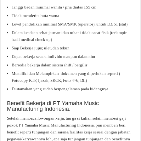
Tinggi badan minimal wanita / pria diatas 155 cm
Tidak menderita buta warna
Level pendidikan minimal SMA/SMK (operator), untuk D3/S1 (staf)
Dalam keadaan sehat jasmani dan rohani tidak cacat fisik (terlampir
hasil medical check up)
Siap Bekerja jujur, ulet, dan tekun
Dapat bekerja secara individu maupun dalam tim
Bersedia bekerja dalam sistem shift / bergilir
Memiliki dan Melampirkan dokumen yang diperlukan seperti (
Fotocopy KTP, Ijazah, SKCK, Foto 4×6, Dll)
Diutamakan yang sudah berpengalaman pada bidangnya
Benefit Bekerja di PT Yamaha Music
Manufacturing Indonesia.
Setelah membaca lowongan kerja, tau ga si kalian selain memberi gaji
pokok PT Yamaha Music Manufacturing Indonesia. pun memberi beri
benefit seperti tunjangan dan sarana/fasilitas kerja sesuai dengan jabatan
pegawai/karyawannya loh, apa saja tunjangan tunjangan dan benefitnya