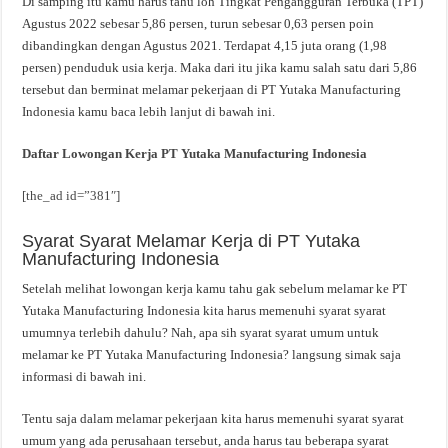
Di samping itu kamu harus tahu loh Tingkat Pengangguran Terbuka (TPT)
Agustus 2022 sebesar 5,86 persen, turun sebesar 0,63 persen poin
dibandingkan dengan Agustus 2021. Terdapat 4,15 juta orang (1,98
persen) penduduk usia kerja. Maka dari itu jika kamu salah satu dari 5,86
tersebut dan berminat melamar pekerjaan di PT Yutaka Manufacturing
Indonesia kamu baca lebih lanjut di bawah ini.
Daftar Lowongan Kerja PT Yutaka Manufacturing Indonesia
[the_ad id=”381″]
Syarat Syarat Melamar Kerja di PT Yutaka
Manufacturing Indonesia
Setelah melihat lowongan kerja kamu tahu gak sebelum melamar ke PT
Yutaka Manufacturing Indonesia kita harus memenuhi syarat syarat
umumnya terlebih dahulu? Nah, apa sih syarat syarat umum untuk
melamar ke PT Yutaka Manufacturing Indonesia? langsung simak saja
informasi di bawah ini.
Tentu saja dalam melamar pekerjaan kita harus memenuhi syarat syarat
umum yang ada perusahaan tersebut, anda harus tau beberapa syarat