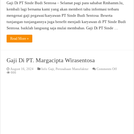
Gaji Di PT Sinde Budi Sentosa – Selamat pagi para sahabat Rmhamm.lu,
kembali lagi bersama kami yang akan memberi tahu informasi terbaru
mengenai gaji pegawai/karyawan PT Sinde Budi Sentosa. Beserta
tunjangan tunjangannya juga benefit menjadi karyawan di PT Sinde Budi
Sentosa. baiklah langsung saja mulai membahas. Gaji Di PT Sinde …
Read More »
Gaji Di PT. Margacipta Wirasentosa
on
August 16, 2024
Info Gaji
,
Perusahaan Manufaktur
Comments Off
Gaji
666
Di
PT.
Margacipta
Wirasentosa