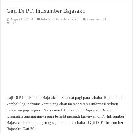
Gaji Di PT. Intisumber Bajasakti
on
August 16, 2024
Info Gaji
,
Perusahaan Retail
Comments Off
Gaji
517
Di
PT.
Intisumber
Bajasakti
Gaji Di PT Intisumber Bajasakti – Selamat pagi para sahabat Rmhamm.lu,
kembali lagi bersama kami yang akan memberi tahu informasi terbaru
mengenai gaji pegawai/karyawan PT Intisumber Bajasakti. Beserta
tunjangan tunjangannya juga benefit menjadi karyawan di PT Intisumber
Bajasakti. baiklah langsung saja mulai membahas. Gaji Di PT Intisumber
Bajasakti Dari 29 …