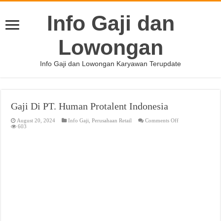
Info Gaji dan
Lowongan
Info Gaji dan Lowongan Karyawan Terupdate
Gaji Di PT. Human Protalent Indonesia
on
August 20, 2024
Info Gaji
,
Perusahaan Retail
Comments Off
Gaji
603
Di
PT.
Human
Protalent
Indonesia