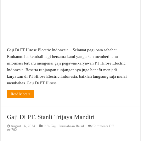
Gaji Di PT Hirose Electric Indonesia – Selamat pagi para sahabat
Rmhamm.lu, kembali lagi bersama kami yang akan memberi tahu
informasi terbaru mengenai gaji pegawai/karyawan PT Hirose Electric
Indonesia. Beserta tunjangan tunjangannya juga benefit menjadi
karyawan di PT Hirose Electric Indonesia. baiklah langsung saja mulai
membahas. Gaji Di PT Hirose …
Read More »
Gaji Di PT. Stanli Trijaya Mandiri
on
August 16, 2024
Info Gaji
,
Perusahaan Retail
Comments Off
Gaji
702
Di
PT.
Stanli