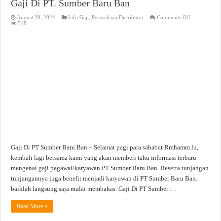
Gaji Di PT. Sumber Baru Ban
on
August 20, 2024
Info Gaji
,
Perusahaan Distributor
Comments Off
Gaji
518
Di
PT.
Sumber
Baru
Ban
Gaji Di PT Sumber Baru Ban – Selamat pagi para sahabat Rmhamm.lu,
kembali lagi bersama kami yang akan memberi tahu informasi terbaru
mengenai gaji pegawai/karyawan PT Sumber Baru Ban. Beserta tunjangan
tunjangannya juga benefit menjadi karyawan di PT Sumber Baru Ban.
baiklah langsung saja mulai membahas. Gaji Di PT Sumber …
Read More »