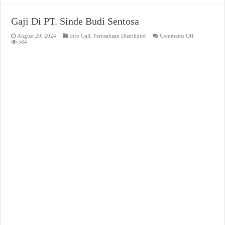
Gaji Di PT. Sinde Budi Sentosa
on
August 20, 2024
Info Gaji
,
Perusahaan Distributor
Comments Off
Gaji
584
Di
PT.
Sinde
Budi
Sentosa