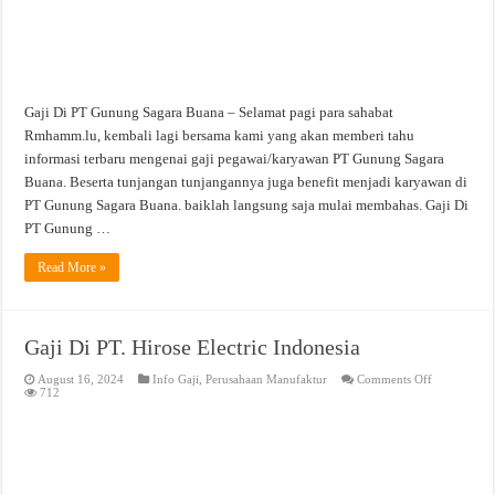
Gaji Di PT Gunung Sagara Buana – Selamat pagi para sahabat
Rmhamm.lu, kembali lagi bersama kami yang akan memberi tahu
informasi terbaru mengenai gaji pegawai/karyawan PT Gunung Sagara
Buana. Beserta tunjangan tunjangannya juga benefit menjadi karyawan di
PT Gunung Sagara Buana. baiklah langsung saja mulai membahas. Gaji Di
PT Gunung …
Read More »
Gaji Di PT. Hirose Electric Indonesia
on
August 16, 2024
Info Gaji
,
Perusahaan Manufaktur
Comments Off
Gaji
712
Di
PT.
Hirose
Electric
Indonesia