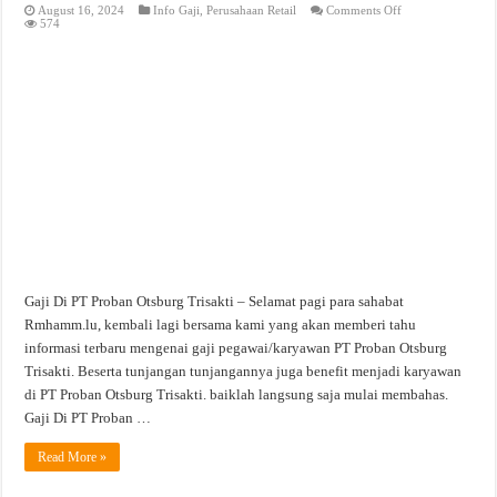
on
August 16, 2024
Info Gaji
,
Perusahaan Retail
Comments Off
Gaji
574
Di
PT.
Proban
Otsburg
Trisakti
Gaji Di PT Proban Otsburg Trisakti – Selamat pagi para sahabat
Rmhamm.lu, kembali lagi bersama kami yang akan memberi tahu
informasi terbaru mengenai gaji pegawai/karyawan PT Proban Otsburg
Trisakti. Beserta tunjangan tunjangannya juga benefit menjadi karyawan
di PT Proban Otsburg Trisakti. baiklah langsung saja mulai membahas.
Gaji Di PT Proban …
Read More »