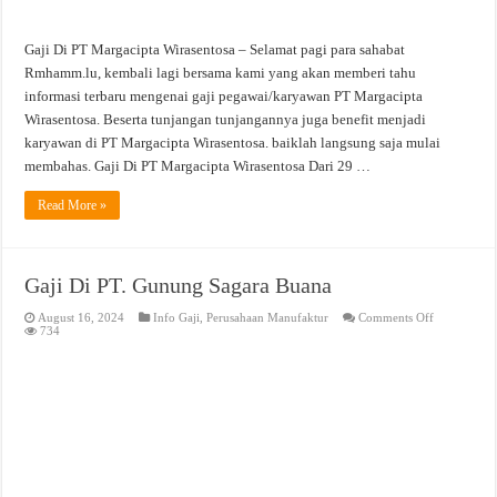
Gaji Di PT Margacipta Wirasentosa – Selamat pagi para sahabat
Rmhamm.lu, kembali lagi bersama kami yang akan memberi tahu
informasi terbaru mengenai gaji pegawai/karyawan PT Margacipta
Wirasentosa. Beserta tunjangan tunjangannya juga benefit menjadi
karyawan di PT Margacipta Wirasentosa. baiklah langsung saja mulai
membahas. Gaji Di PT Margacipta Wirasentosa Dari 29 …
Read More »
Gaji Di PT. Gunung Sagara Buana
on
August 16, 2024
Info Gaji
,
Perusahaan Manufaktur
Comments Off
Gaji
734
Di
PT.
Gunung
Sagara
Buana