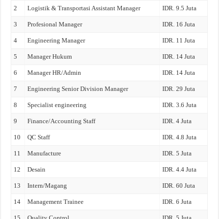
2
Logistik & Transportasi Assistant Manager
IDR. 9.5 Juta
3
Profesional Manager
IDR. 16 Juta
4
Engineering Manager
IDR. 11 Juta
5
Manager Hukum
IDR. 14 Juta
6
Manager HR/Admin
IDR. 14 Juta
7
Engineering Senior Division Manager
IDR. 29 Juta
8
Specialist engineering
IDR. 3.6 Juta
9
Finance/Accounting Staff
IDR. 4 Juta
10
QC Staff
IDR. 4.8 Juta
11
Manufacture
IDR. 5 Juta
12
Desain
IDR. 4.4 Juta
13
Intern/Magang
IDR. 60 Juta
14
Management Trainee
IDR. 6 Juta
15
Quality Control
IDR. 5 Juta