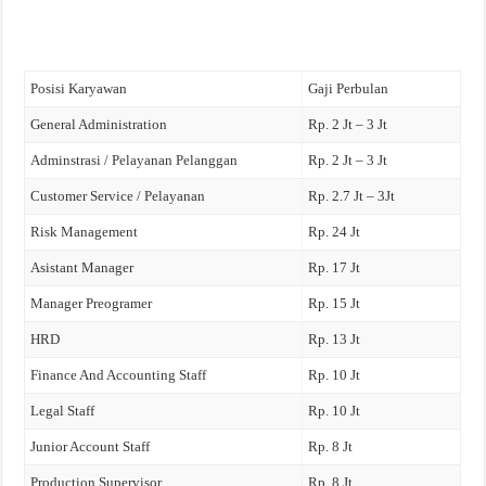
Posisi Karyawan
Gaji Perbulan
General Administration
Rp. 2 Jt – 3 Jt
Adminstrasi / Pelayanan Pelanggan
Rp. 2 Jt – 3 Jt
Customer Service / Pelayanan
Rp. 2.7 Jt – 3Jt
Risk Management
Rp. 24 Jt
Asistant Manager
Rp. 17 Jt
Manager Preogramer
Rp. 15 Jt
HRD
Rp. 13 Jt
Finance And Accounting Staff
Rp. 10 Jt
Legal Staff
Rp. 10 Jt
Junior Account Staff
Rp. 8 Jt
Production Supervisor
Rp. 8 Jt