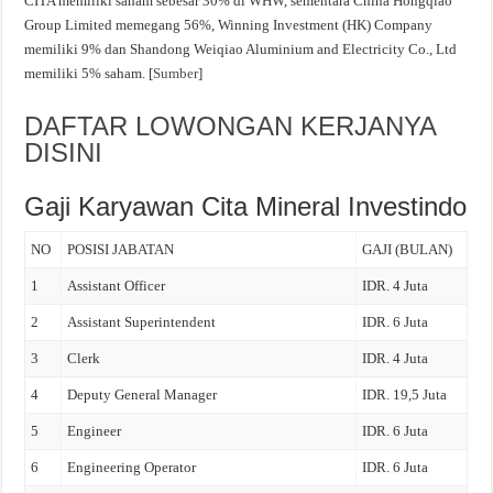
CITA memiliki saham sebesar 30% di WHW, sementara China Hongqiao
Group Limited memegang 56%, Winning Investment (HK) Company
memiliki 9% dan Shandong Weiqiao Aluminium and Electricity Co., Ltd
memiliki 5% saham. [
Sumber
]
DAFTAR LOWONGAN KERJANYA
DISINI
Gaji Karyawan Cita Mineral Investindo
NO
POSISI JABATAN
GAJI (BULAN)
1
Assistant Officer
IDR. 4 Juta
2
Assistant Superintendent
IDR. 6 Juta
3
Clerk
IDR. 4 Juta
4
Deputy General Manager
IDR. 19,5 Juta
5
Engineer
IDR. 6 Juta
6
Engineering Operator
IDR. 6 Juta