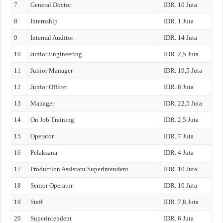
7
General Doctor
IDR. 10 Juta
8
Internship
IDR. 1 Juta
9
Internal Auditor
IDR. 14 Juta
10
Junior Engineering
IDR. 2,5 Juta
11
Junior Manager
IDR. 19,5 Juta
12
Junior Officer
IDR. 8 Juta
13
Manager
IDR. 22,5 Juta
14
On Job Training
IDR. 2,5 Juta
15
Operator
IDR. 7 Juta
16
Pelaksana
IDR. 4 Juta
17
Production Assistant Superintendent
IDR. 10 Juta
18
Senior Operator
IDR. 10 Juta
19
Staff
IDR. 7,8 Juta
20
Superintendent
IDR. 6 Juta