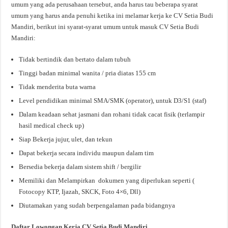
umum yang ada perusahaan tersebut, anda harus tau beberapa syarat
umum yang harus anda penuhi ketika ini melamar kerja ke CV Setia Budi
Mandiri, berikut ini syarat-syarat umum untuk masuk CV Setia Budi
Mandiri:
Tidak bertindik dan bertato dalam tubuh
Tinggi badan minimal wanita / pria diatas 155 cm
Tidak menderita buta warna
Level pendidikan minimal SMA/SMK (operator), untuk D3/S1 (staf)
Dalam keadaan sehat jasmani dan rohani tidak cacat fisik (terlampir
hasil medical check up)
Siap Bekerja jujur, ulet, dan tekun
Dapat bekerja secara individu maupun dalam tim
Bersedia bekerja dalam sistem shift / bergilir
Memiliki dan Melampirkan dokumen yang diperlukan seperti (
Fotocopy KTP, Ijazah, SKCK, Foto 4×6, Dll)
Diutamakan yang sudah berpengalaman pada bidangnya
Daftar Lowongan Kerja CV Setia Budi Mandiri