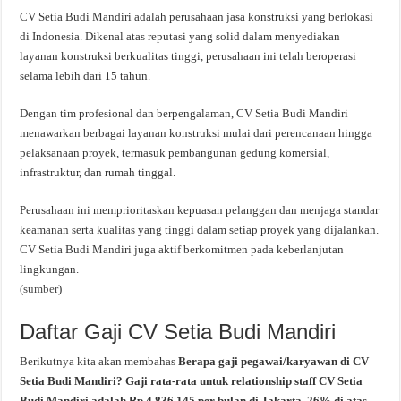
CV Setia Budi Mandiri adalah perusahaan jasa konstruksi yang berlokasi
di Indonesia. Dikenal atas reputasi yang solid dalam menyediakan
layanan konstruksi berkualitas tinggi, perusahaan ini telah beroperasi
selama lebih dari 15 tahun.
Dengan tim profesional dan berpengalaman, CV Setia Budi Mandiri
menawarkan berbagai layanan konstruksi mulai dari perencanaan hingga
pelaksanaan proyek, termasuk pembangunan gedung komersial,
infrastruktur, dan rumah tinggal.
Perusahaan ini memprioritaskan kepuasan pelanggan dan menjaga standar
keamanan serta kualitas yang tinggi dalam setiap proyek yang dijalankan.
CV Setia Budi Mandiri juga aktif berkomitmen pada keberlanjutan
lingkungan.
(
sumber
)
Daftar Gaji CV Setia Budi Mandiri
Berikutnya kita akan membahas
Berapa gaji pegawai/karyawan di CV
Setia Budi Mandiri? Gaji rata-rata untuk relationship staff CV Setia
Budi Mandiri adalah Rp 4.836.145 per bulan di Jakarta, 26% di atas