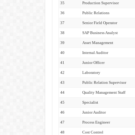
35
Production Supervisor
36
Public Relations
37
Senior Field Operator
38
SAP Business Analyst
39
Asset Management
40
Internal Auditor
41
Junior Officer
42
Laboratory
43
Public Relation Supervisor
44
Quality Management Staff
45
Specialist
46
Junior Auditor
47
Process Engineer
48
Cost Control