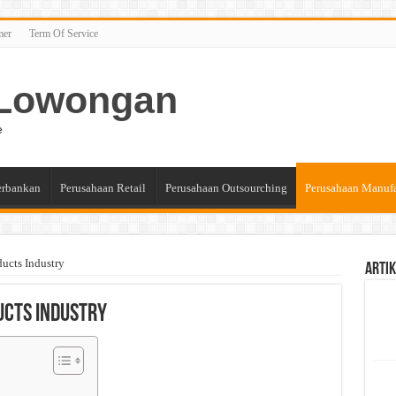
mer
Term Of Service
n Lowongan
e
erbankan
Perusahaan Retail
Perusahaan Outsourching
Perusahaan Manuf
ucts Industry
Artik
ducts Industry