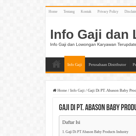
Home
Tentang
Kontak
Privacy Policy
Disclai
Info Gaji da
Info Gaji dan Lowongan Karyawan Terupdat
Info Gaji
Perusahaan Distributor
P
Home
/
Info Gaji
/
Gaji Di PT. Abason Baby Prod
Gaji Di PT. Abason Baby Pro
Daftar Isi
Gaji Di PT Abason Baby Products Industry