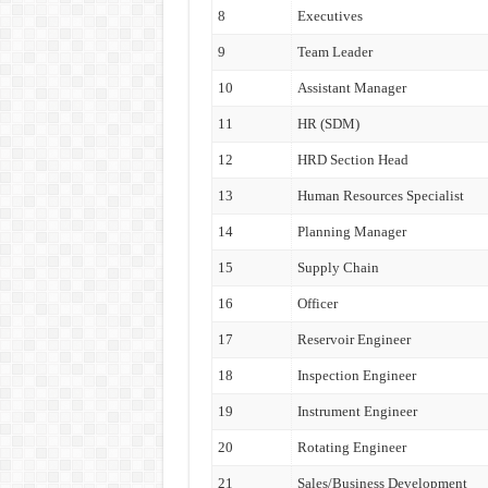
8
Executives
9
Team Leader
10
Assistant Manager
11
HR (SDM)
12
HRD Section Head
13
Human Resources Specialist
14
Planning Manager
15
Supply Chain
16
Officer
17
Reservoir Engineer
18
Inspection Engineer
19
Instrument Engineer
20
Rotating Engineer
21
Sales/Business Development