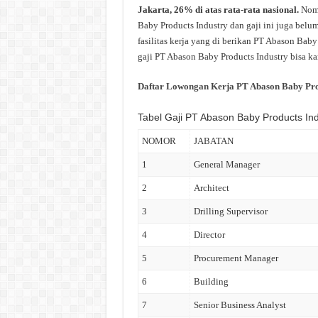
Jakarta, 26% di atas rata-rata nasional.
Nomi
Baby Products Industry dan gaji ini juga belu
fasilitas kerja yang di berikan PT Abason Baby
gaji PT Abason Baby Products Industry bisa kam
Daftar Lowongan Kerja PT Abason Baby Pro
Tabel Gaji PT Abason Baby Products Ind
NOMOR
JABATAN
1
General Manager
2
Architect
3
Drilling Supervisor
4
Director
5
Procurement Manager
6
Building
7
Senior Business Analyst