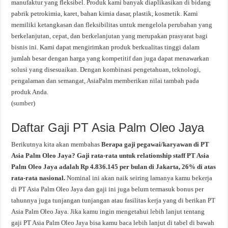
manufaktur yang fleksibel. Produk kami banyak diaplikasikan di bidang
pabrik petrokimia, karet, bahan kimia dasar, plastik, kosmetik. Kami
memiliki ketangkasan dan fleksibilitas untuk mengelola perubahan yang
berkelanjutan, cepat, dan berkelanjutan yang merupakan prasyarat bagi
bisnis ini. Kami dapat mengirimkan produk berkualitas tinggi dalam
jumlah besar dengan harga yang kompetitif dan juga dapat menawarkan
solusi yang disesuaikan. Dengan kombinasi pengetahuan, teknologi,
pengalaman dan semangat, AsiaPalm memberikan nilai tambah pada
produk Anda.
(
sumber
)
Daftar Gaji PT Asia Palm Oleo Jaya
Berikutnya kita akan membahas
Berapa gaji pegawai/karyawan di PT
Asia Palm Oleo Jaya? Gaji rata-rata untuk relationship staff PT Asia
Palm Oleo Jaya adalah Rp 4.836.145 per bulan di Jakarta, 26% di atas
rata-rata nasional.
Nominal ini akan naik seiring lamanya kamu bekerja
di PT Asia Palm Oleo Jaya dan gaji ini juga belum termasuk bonus per
tahunnya juga tunjangan tunjangan atau fasilitas kerja yang di berikan PT
Asia Palm Oleo Jaya. Jika kamu ingin mengetahui lebih lanjut tentang
gaji PT Asia Palm Oleo Jaya bisa kamu baca lebih lanjut di tabel di bawah