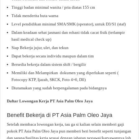
Tinggi badan minimal wanita / pria diatas 155 cm
Tidak menderita buta warna
Level pendidikan minimal SMA/SMK (operator), untuk D3/S1 (staf)
Dalam keadaan sehat jasmani dan rohani tidak cacat fisik (terlampir
hasil medical check up)
Siap Bekerja jujur, ulet, dan tekun
Dapat bekerja secara individu maupun dalam tim
Bersedia bekerja dalam sistem shift / bergilir
Memiliki dan Melampirkan dokumen yang diperlukan seperti (
Fotocopy KTP, Ijazah, SKCK, Foto 4×6, Dll)
Diutamakan yang sudah berpengalaman pada bidangnya
Daftar Lowongan Kerja PT Asia Palm Oleo Jaya
Benefit Bekerja di PT Asia Palm Oleo Jaya
Setelah membaca lowongan kerja, tau ga si kalian selain memberi gaji
pokok PT Asia Palm Oleo Jaya pun memberi beri benefit seperti tunjangan
dan sarana/fasilitas kerja sesuai dengan jabatan pegawai/karyawannya loh,