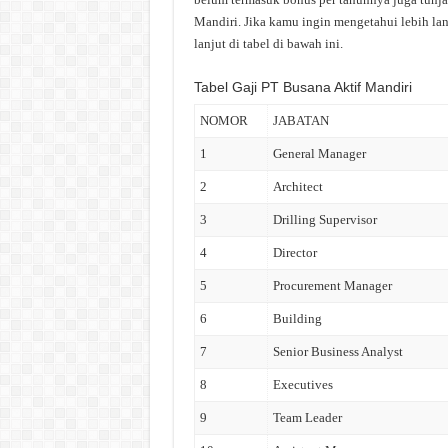
Mandiri. Jika kamu ingin mengetahui lebih lan
lanjut di tabel di bawah ini.
Tabel Gaji PT Busana Aktif Mandiri
NOMOR
JABATAN
1
General Manager
2
Architect
3
Drilling Supervisor
4
Director
5
Procurement Manager
6
Building
7
Senior Business Analyst
8
Executives
9
Team Leader