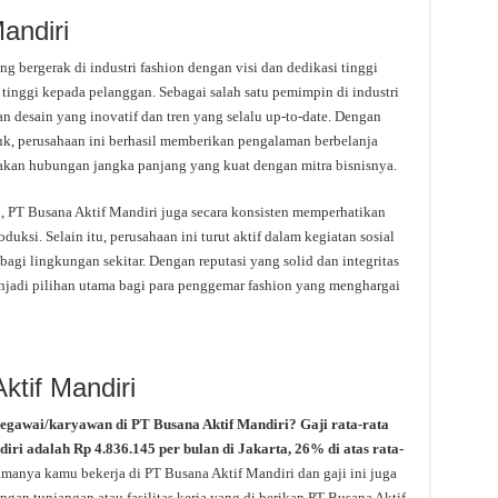
andiri
g bergerak di industri fashion dengan visi dan dedikasi tinggi
tinggi kepada pelanggan. Sebagai salah satu pemimpin di industri
n desain yang inovatif dan tren yang selalu up-to-date. Dengan
k, perusahaan ini berhasil memberikan pengalaman berbelanja
kan hubungan jangka panjang yang kuat dengan mitra bisnisnya.
 PT Busana Aktif Mandiri juga secara konsisten memperhatikan
duksi. Selain itu, perusahaan ini turut aktif dalam kegiatan sosial
agi lingkungan sekitar. Dengan reputasi yang solid dan integritas
enjadi pilihan utama bagi para penggemar fashion yang menghargai
ktif Mandiri
pegawai/karyawan di PT Busana Aktif Mandiri? Gaji rata-rata
diri adalah Rp 4.836.145 per bulan di Jakarta, 26% di atas rata-
amanya kamu bekerja di PT Busana Aktif Mandiri dan gaji ini juga
gan tunjangan atau fasilitas kerja yang di berikan PT Busana Aktif