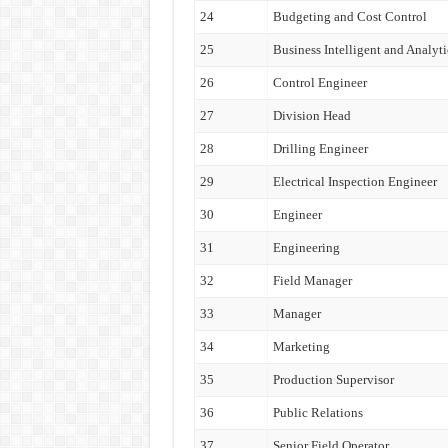
24
Budgeting and Cost Control
25
Business Intelligent and Analyti
26
Control Engineer
27
Division Head
28
Drilling Engineer
29
Electrical Inspection Engineer
30
Engineer
31
Engineering
32
Field Manager
33
Manager
34
Marketing
35
Production Supervisor
36
Public Relations
37
Senior Field Operator