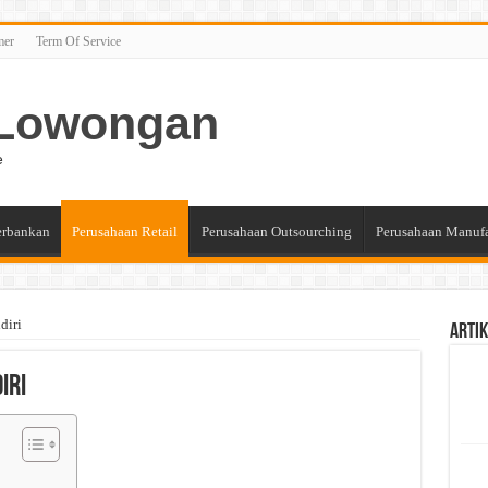
mer
Term Of Service
n Lowongan
e
erbankan
Perusahaan Retail
Perusahaan Outsourching
Perusahaan Manuf
diri
Artik
iri