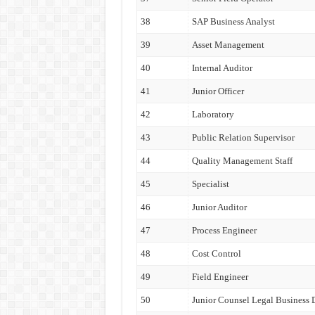
38
SAP Business Analyst
39
Asset Management
40
Internal Auditor
41
Junior Officer
42
Laboratory
43
Public Relation Supervisor
44
Quality Management Staff
45
Specialist
46
Junior Auditor
47
Process Engineer
48
Cost Control
49
Field Engineer
50
Junior Counsel Legal Business