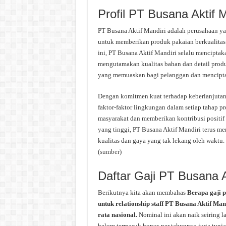
Profil PT Busana Aktif M
PT Busana Aktif Mandiri adalah perusahaan yan
untuk memberikan produk pakaian berkualitas 
ini, PT Busana Aktif Mandiri selalu menciptaka
mengutamakan kualitas bahan dan detail produ
yang memuaskan bagi pelanggan dan mencipta
Dengan komitmen kuat terhadap keberlanjutan,
faktor-faktor lingkungan dalam setiap tahap pro
masyarakat dan memberikan kontribusi positif b
yang tinggi, PT Busana Aktif Mandiri terus m
kualitas dan gaya yang tak lekang oleh waktu.
(
sumber
)
Daftar Gaji PT Busana A
Berikutnya kita akan membahas
Berapa gaji 
untuk relationship staff PT Busana Aktif Man
rata nasional.
Nominal ini akan naik seiring l
belum termasuk bonus per tahunnya juga tunjan