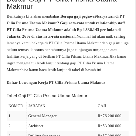
Makmur
Berikutnya kita akan membahas
Berapa gaji pegawai/karyawan di PT
Cilia Prisma Utama Makmur? Gaji rata-rata untuk relationship staff
PT Cilia Prisma Utama Makmur adalah Rp 4.836.145 per bulan di
Jakarta, 26% di atas rata-rata nasional.
Nominal ini akan naik seiring
lamanya kamu bekerja di PT Cilia Prisma Utama Makmur dan gaji ini juga
belum termasuk bonus per tahunnya juga tunjangan tunjangan atau
fasilitas kerja yang di berikan PT Cilia Prisma Utama Makmur. Jika kamu
ingin mengetahui lebih lanjut tentang gaji PT Cilia Prisma Utama
Makmur bisa kamu baca lebih lanjut di tabel di bawah ini.
Daftar Lowongan Kerja PT Cilia Prisma Utama Makmur
Tabel Gaji PT Cilia Prisma Utama Makmur
NOMOR
JABATAN
GAJI
1
General Manager
Rp76.200.000
2
Architect
Rp53.000.000
3
Drilling Supervisor
Rp57.200.000