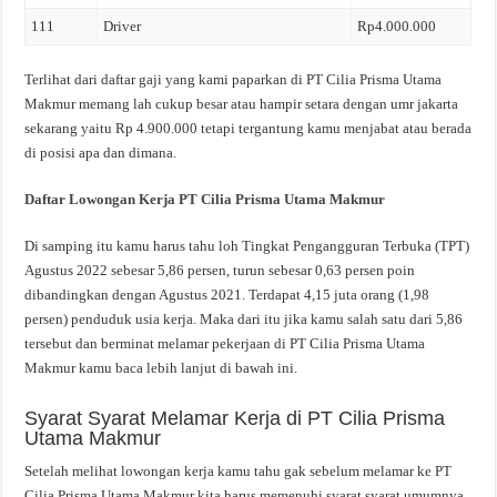
111
Driver
Rp4.000.000
Terlihat dari daftar gaji yang kami paparkan di PT Cilia Prisma Utama
Makmur memang lah cukup besar atau hampir setara dengan umr jakarta
sekarang yaitu Rp 4.900.000 tetapi tergantung kamu menjabat atau berada
di posisi apa dan dimana.
Daftar Lowongan Kerja PT Cilia Prisma Utama Makmur
Di samping itu kamu harus tahu loh Tingkat Pengangguran Terbuka (TPT)
Agustus 2022 sebesar 5,86 persen, turun sebesar 0,63 persen poin
dibandingkan dengan Agustus 2021. Terdapat 4,15 juta orang (1,98
persen) penduduk usia kerja. Maka dari itu jika kamu salah satu dari 5,86
tersebut dan berminat melamar pekerjaan di PT Cilia Prisma Utama
Makmur kamu baca lebih lanjut di bawah ini.
Syarat Syarat Melamar Kerja di PT Cilia Prisma
Utama Makmur
Setelah melihat lowongan kerja kamu tahu gak sebelum melamar ke PT
Cilia Prisma Utama Makmur kita harus memenuhi syarat syarat umumnya