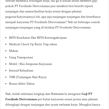
Setelah membaca lowongan kerja, tau ga si kalian selain memberi gaji
pokok PT Foodindo Dwivestamas pun memberi beri benefit seperti
tunjangan dan sarana/fasilitas kerja sesuai dengan jabatan
pegawai/karyawannya loh, apa saja tunjangan tunjangan dan benefitnya
menjadi karyawan PT Foodindo Dwivestamas? Nah ini beberapa contoh
tunjangan-tunjangan yang di berikan PT Foodindo Dwivestamas:
BPJS Kesehatan Dan BPJS Ketenagakerjaan
Medical Check Up Rutin Tiap tahun
Makan
Uang Transportasi
Mobil / Bus Jemputan Karyawan
Intensif Kehadiran
THR (Tunjangan Hari Raya)
Bonus Akhir Tahun
Nah, itulah informasi lengkap dari Rmhamm.lu mengenai
Gaji PT
Foodindo Dwivestamas
per bulan karyawan sesuai posisi atau jabatan
dilengkapi dengan tunjangan dan syarat melamar kerja. Mungkin hanya