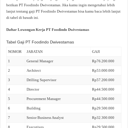
berikan PT Foodindo Dwivestamas. Jika kamu ingin mengetahui lebih
lanjut tentang gaji PT Foodindo Dwivestamas bisa kamu baca lebih lanjut
di tabel di bawah ini.
Daftar Lowongan Kerja PT Foodindo Dwivestamas
Tabel Gaji PT Foodindo Dwivestamas
NOMOR
JABATAN
GAJI
1
General Manager
Rp76.200.000
2
Architect
Rp53.000.000
3
Drilling Supervisor
Rp57.200.000
4
Director
Rp44.500.000
5
Procurement Manager
Rp44.500.000
6
Building
Rp29.500.000
7
Senior Business Analyst
Rp32.300.000
8
Executives
Rp29.500.000