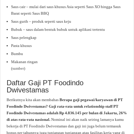
Saus cair – mulai dari saus khusus Asia seperti Saus XO hingga Saus
Barat seperti Saus BBQ
Saus gurih – produk seperti saus keju
Bubuk – saus dalam bentuk bubuk untuk aplikasi tertentu
Saus pelengkap
Pasta khusus
Bumbu
Makanan ringan
(
sumber
)
Daftar Gaji PT Foodindo
Dwivestamas
Berikutnya kita akan membahas
Berapa gaji pegawai/karyawan di PT
Foodindo Dwivestamas? Gaji rata-rata untuk relationship staff PT
Foodindo Dwivestamas adalah Rp 4.836.145 per bulan di Jakarta, 26%
di atas rata-rata nasional.
Nominal ini akan naik seiring lamanya kamu
bekerja di PT Foodindo Dwivestamas dan gaji ini juga belum termasuk
bonus per tahunnya juga tunjangan tunjangan atau fasilitas kerja yang di