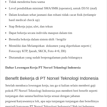
Tidak menderita buta warna
Level pendidikan minimal SMA/SMK (operator), untuk D3/S1 (staf)
Dalam keadaan sehat jasmani dan rohani tidak cacat fisik (terlampir
hasil medical check up)
Siap Bekerja jujur, ulet, dan tekun
Dapat bekerja secara individu maupun dalam tim
Bersedia bekerja dalam sistem shift / bergilir
Memiliki dan Melampirkan dokumen yang diperlukan seperti (
Fotocopy KTP, Ijazah, SKCK, Foto 4×6, Dll)
Diutamakan yang sudah berpengalaman pada bidangnya
Daftar Lowongan Kerja PT Norxel Teknologi Indonesia
Benefit Bekerja di PT Norxel Teknologi Indonesia
Setelah membaca lowongan kerja, tau ga si kalian selain memberi gaji
pokok PT Norxel Teknologi Indonesia pun memberi beri benefit seperti
tunjangan dan sarana/fasilitas kerja sesuai dengan jabatan
pegawai/karyawannya loh, apa saja tunjangan tunjangan dan benefitnya
menjadi karyawan PT Norxel Teknologi Indonesia? Nah ini beberapa