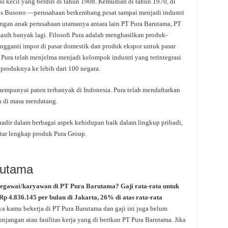
ss kecil yang berdiri di tahun 1908. Kemudian di tahun 1970, di
 Busono —perusahaan berkembang pesat sampai menjadi industri
engan anak perusahaan utamanya antara lain PT Pura Barutama, PT
asih banyak lagi. Filosofi Pura adalah menghasilkan produk-
engganti impor di pasar domestik dan produk ekspor untuk pasar
, Pura telah menjelma menjadi kelompok industri yang terintegrasi
produknya ke lebih dari 100 negara.
mempunyai paten terbanyak di Indonesia. Pura telah mendaftarkan
h di masa mendatang.
adir dalam berbagai aspek kehidupan baik dalam lingkup pribadi,
tar lengkap produk Pura Group.
rutama
pegawai/karyawan di PT Pura Barutama? Gaji rata-rata untuk
Rp 4.836.145 per bulan di Jakarta, 26% di atas rata-rata
ya kamu bekerja di PT Pura Barutama dan gaji ini juga belum
jangan atau fasilitas kerja yang di berikan PT Pura Barutama. Jika