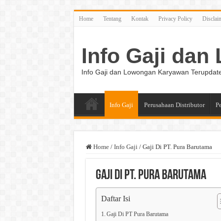
Home
Tentang
Kontak
Privacy Policy
Disclai
Info Gaji da
Info Gaji dan Lowongan Karyawan Terupdat
Info Gaji
Perusahaan Distributor
P
Home
/
Info Gaji
/
Gaji Di PT. Pura Barutama
Gaji Di PT. Pura Barutama
Daftar Isi
Gaji Di PT Pura Barutama