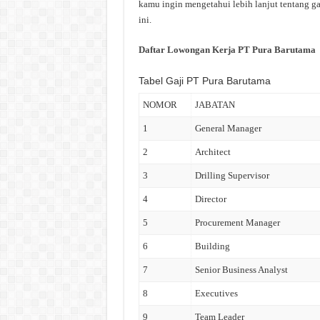
kamu ingin mengetahui lebih lanjut tentang ga
ini.
Daftar Lowongan Kerja PT Pura Barutama
Tabel Gaji PT Pura Barutama
NOMOR
JABATAN
1
General Manager
2
Architect
3
Drilling Supervisor
4
Director
5
Procurement Manager
6
Building
7
Senior Business Analyst
8
Executives
9
Team Leader