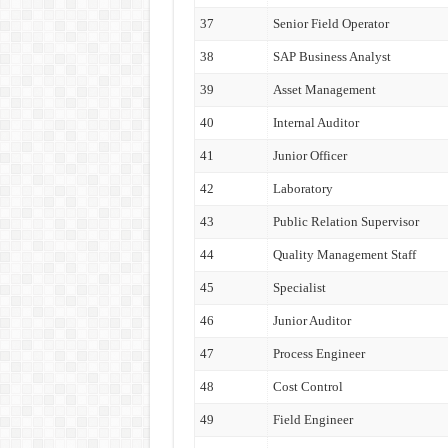
37
Senior Field Operator
38
SAP Business Analyst
39
Asset Management
40
Internal Auditor
41
Junior Officer
42
Laboratory
43
Public Relation Supervisor
44
Quality Management Staff
45
Specialist
46
Junior Auditor
47
Process Engineer
48
Cost Control
49
Field Engineer