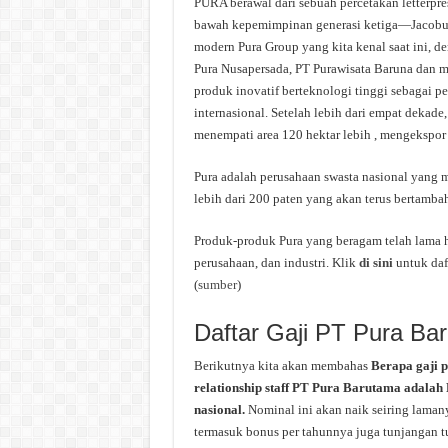
PURA berawal dari sebuah percetakan letterpre
bawah kepemimpinan generasi ketiga—Jacobus
modern Pura Group yang kita kenal saat ini, d
Pura Nusapersada, PT Purawisata Baruna dan m
produk inovatif berteknologi tinggi sebagai p
internasional. Setelah lebih dari empat dekade
menempati area 120 hektar lebih , mengekspor 
Pura adalah perusahaan swasta nasional yang 
lebih dari 200 paten yang akan terus bertamba
Produk-produk Pura yang beragam telah lama h
perusahaan, dan industri. Klik
di sini
untuk daf
(
sumber
)
Daftar Gaji PT Pura Ba
Berikutnya kita akan membahas
Berapa gaji 
relationship staff PT Pura Barutama adalah 
nasional.
Nominal ini akan naik seiring laman
termasuk bonus per tahunnya juga tunjangan tun