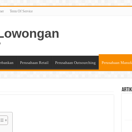
mer
Term Of Service
n Lowongan
e
erbankan
Perusahaan Retail
Perusahaan Outsourching
Perusahaan Manuf
Artik