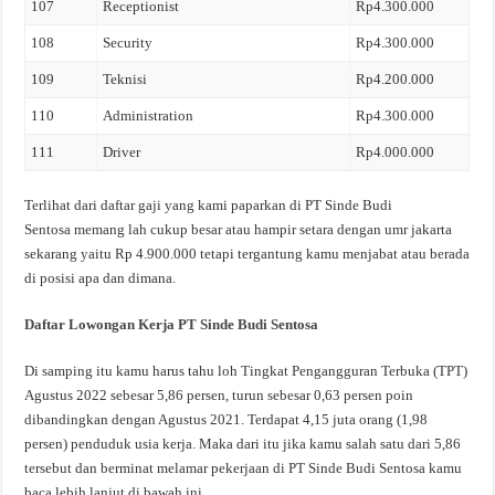
107
Receptionist
Rp4.300.000
108
Security
Rp4.300.000
109
Teknisi
Rp4.200.000
110
Administration
Rp4.300.000
111
Driver
Rp4.000.000
Terlihat dari daftar gaji yang kami paparkan di PT Sinde Budi
Sentosa memang lah cukup besar atau hampir setara dengan umr jakarta
sekarang yaitu Rp 4.900.000 tetapi tergantung kamu menjabat atau berada
di posisi apa dan dimana.
Daftar Lowongan Kerja PT Sinde Budi Sentosa
Di samping itu kamu harus tahu loh Tingkat Pengangguran Terbuka (TPT)
Agustus 2022 sebesar 5,86 persen, turun sebesar 0,63 persen poin
dibandingkan dengan Agustus 2021. Terdapat 4,15 juta orang (1,98
persen) penduduk usia kerja. Maka dari itu jika kamu salah satu dari 5,86
tersebut dan berminat melamar pekerjaan di PT Sinde Budi Sentosa kamu
baca lebih lanjut di bawah ini.