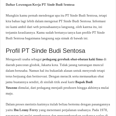
Daftar Lowongan Kerja PT Sinde Budi Sentosa
Mungkin kamu pernah mendengar apa itu PT Sinde Budi Sentosa, tetapi
kita bahas lagi lebih dalam mengenai PT Sinde Budi Sentosa. Informasi
ini kami ambil dari web perusahaannya langsung, oleh karena itu, ini
terjamin keasliannya. Kamu sudah bertanya tanya kan profile PT Sinde
Budi Sentosa bagaimana langsung saja simak di bawah ini.
Profil PT Sinde Budi Sentosa
Mengawali usaha sebagai
pedagang gerobak obat-obatan kaki lima
di
daerah pancoran glodok, Jakarta kota. Tidak jarang tantangan muncul
dalam berusaha. Namun hal itu bukanlah alasan untuk menyerah tetapi
terus berjuang dan berinovasi. Dengan meracik serta memasarkan obat
jamu buatannya sendiri, di sinilah titik awal karir
Bapak Budi
Yuwono
dimulai, dari pedagang menjadi produsen hingga akhirnya mulai
maju.
Dalam proses merintis karirnya itulah beliau bertemu dengan pasangannya
yaitu
Ibu Lenny Ferry
yang menemani perjalanan usahanya. Pada 1978,
pasangan ini mulai membangun dan mengembangkan usahanya walau di