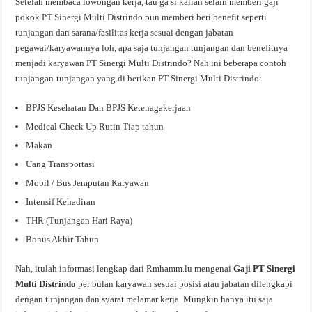
Setelah membaca lowongan kerja, tau ga si kalian selain memberi gaji
pokok PT Sinergi Multi Distrindo pun memberi beri benefit seperti
tunjangan dan sarana/fasilitas kerja sesuai dengan jabatan
pegawai/karyawannya loh, apa saja tunjangan tunjangan dan benefitnya
menjadi karyawan PT Sinergi Multi Distrindo? Nah ini beberapa contoh
tunjangan-tunjangan yang di berikan PT Sinergi Multi Distrindo:
BPJS Kesehatan Dan BPJS Ketenagakerjaan
Medical Check Up Rutin Tiap tahun
Makan
Uang Transportasi
Mobil / Bus Jemputan Karyawan
Intensif Kehadiran
THR (Tunjangan Hari Raya)
Bonus Akhir Tahun
Nah, itulah informasi lengkap dari Rmhamm.lu mengenai
Gaji PT Sinergi
Multi Distrindo
per bulan karyawan sesuai posisi atau jabatan dilengkapi
dengan tunjangan dan syarat melamar kerja. Mungkin hanya itu saja