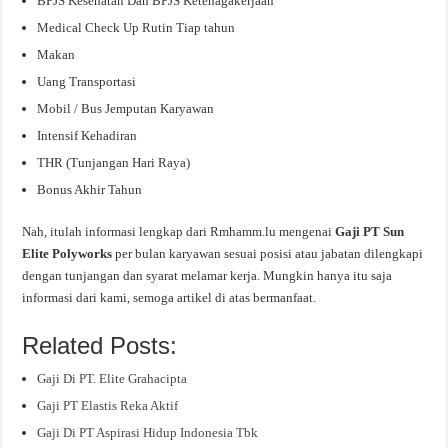
BPJS Kesehatan Dan BPJS Ketenagakerjaan
Medical Check Up Rutin Tiap tahun
Makan
Uang Transportasi
Mobil / Bus Jemputan Karyawan
Intensif Kehadiran
THR (Tunjangan Hari Raya)
Bonus Akhir Tahun
Nah, itulah informasi lengkap dari Rmhamm.lu mengenai
Gaji PT Sun
Elite Polyworks
per bulan karyawan sesuai posisi atau jabatan dilengkapi
dengan tunjangan dan syarat melamar kerja. Mungkin hanya itu saja
informasi dari kami, semoga artikel di atas bermanfaat.
Related Posts:
Gaji Di PT. Elite Grahacipta
Gaji PT Elastis Reka Aktif
Gaji Di PT Aspirasi Hidup Indonesia Tbk