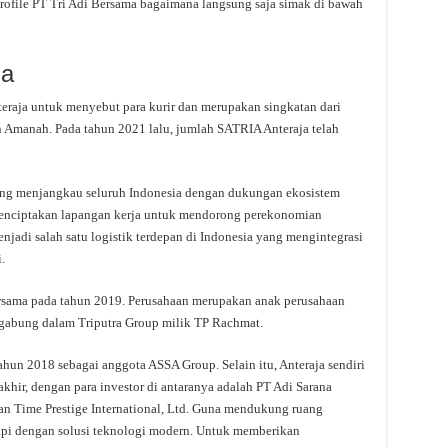
rofile PT Tri Adi Bersama bagaimana langsung saja simak di bawah
ma
teraja untuk menyebut para kurir dan merupakan singkatan dari
n Amanah. Pada tahun 2021 lalu, jumlah SATRIA Anteraja telah
yang menjangkau seluruh Indonesia dengan dukungan ekosistem
menciptakan lapangan kerja untuk mendorong perekonomian
njadi salah satu logistik terdepan di Indonesia yang mengintegrasi
.
ersama pada tahun 2019. Perusahaan merupakan anak perusahaan
rgabung dalam Triputra Group milik TP Rachmat.
ahun 2018 sebagai anggota ASSA Group. Selain itu, Anteraja sendiri
takhir, dengan para investor di antaranya adalah PT Adi Sarana
 Time Prestige International, Ltd. Guna mendukung ruang
kapi dengan solusi teknologi modern. Untuk memberikan