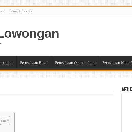
mer
Term Of Service
n Lowongan
e
erbankan
Perusahaan Retail
Perusahaan Outsourching
Perusahaan Manuf
Artik