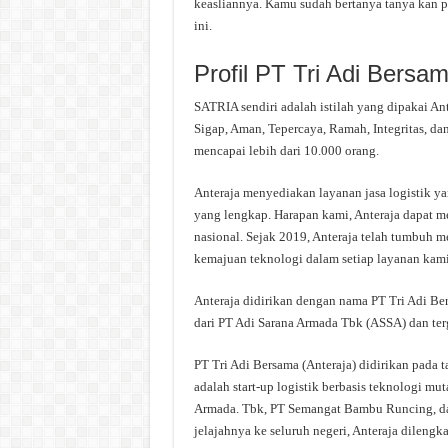
keasliannya. Kamu sudah bertanya tanya kan p
ini.
Profil PT Tri Adi Bersa
SATRIA sendiri adalah istilah yang dipakai An
Sigap, Aman, Tepercaya, Ramah, Integritas, da
mencapai lebih dari 10.000 orang.
Anteraja menyediakan layanan jasa logistik 
yang lengkap. Harapan kami, Anteraja dapat 
nasional. Sejak 2019, Anteraja telah tumbuh me
kemajuan teknologi dalam setiap layanan kami
Anteraja didirikan dengan nama PT Tri Adi B
dari PT Adi Sarana Armada Tbk (ASSA) dan te
PT Tri Adi Bersama (Anteraja) didirikan pada t
adalah start-up logistik berbasis teknologi mu
Armada. Tbk, PT Semangat Bambu Runcing, dan
jelajahnya ke seluruh negeri, Anteraja dileng