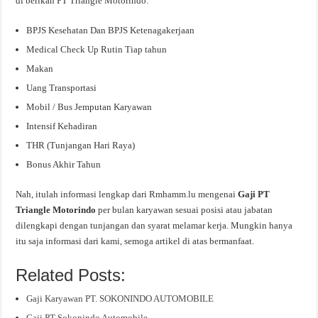
di berikan PT Triangle Motorindo:
BPJS Kesehatan Dan BPJS Ketenagakerjaan
Medical Check Up Rutin Tiap tahun
Makan
Uang Transportasi
Mobil / Bus Jemputan Karyawan
Intensif Kehadiran
THR (Tunjangan Hari Raya)
Bonus Akhir Tahun
Nah, itulah informasi lengkap dari Rmhamm.lu mengenai
Gaji PT
Triangle Motorindo
per bulan karyawan sesuai posisi atau jabatan
dilengkapi dengan tunjangan dan syarat melamar kerja. Mungkin hanya
itu saja informasi dari kami, semoga artikel di atas bermanfaat.
Related Posts:
Gaji Karyawan PT. SOKONINDO AUTOMOBILE
Gaji PT Sokonindo Automobile