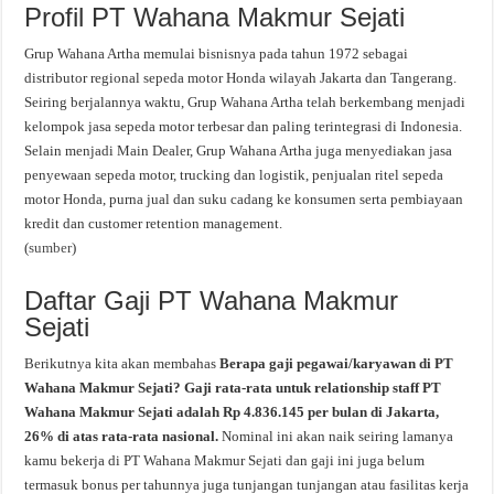
Profil PT Wahana Makmur Sejati
Grup Wahana Artha memulai bisnisnya pada tahun 1972 sebagai
distributor regional sepeda motor Honda wilayah Jakarta dan Tangerang.
Seiring berjalannya waktu, Grup Wahana Artha telah berkembang menjadi
kelompok jasa sepeda motor terbesar dan paling terintegrasi di Indonesia.
Selain menjadi Main Dealer, Grup Wahana Artha juga menyediakan jasa
penyewaan sepeda motor, trucking dan logistik, penjualan ritel sepeda
motor Honda, purna jual dan suku cadang ke konsumen serta pembiayaan
kredit dan customer retention management.
(
sumber
)
Daftar Gaji PT Wahana Makmur
Sejati
Berikutnya kita akan membahas
Berapa gaji pegawai/karyawan di PT
Wahana Makmur Sejati? Gaji rata-rata untuk relationship staff PT
Wahana Makmur Sejati adalah Rp 4.836.145 per bulan di Jakarta,
26% di atas rata-rata nasional.
Nominal ini akan naik seiring lamanya
kamu bekerja di PT Wahana Makmur Sejati dan gaji ini juga belum
termasuk bonus per tahunnya juga tunjangan tunjangan atau fasilitas kerja