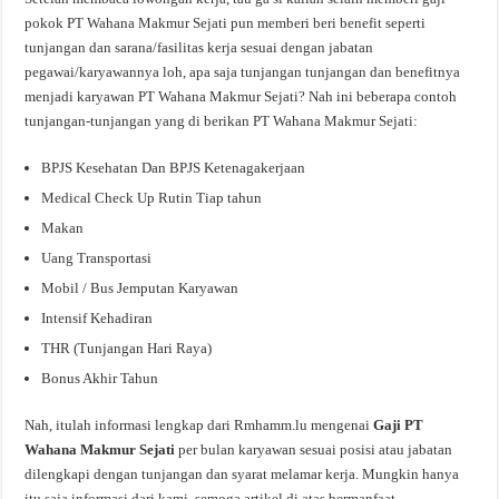
pokok PT Wahana Makmur Sejati pun memberi beri benefit seperti
tunjangan dan sarana/fasilitas kerja sesuai dengan jabatan
pegawai/karyawannya loh, apa saja tunjangan tunjangan dan benefitnya
menjadi karyawan PT Wahana Makmur Sejati? Nah ini beberapa contoh
tunjangan-tunjangan yang di berikan PT Wahana Makmur Sejati:
BPJS Kesehatan Dan BPJS Ketenagakerjaan
Medical Check Up Rutin Tiap tahun
Makan
Uang Transportasi
Mobil / Bus Jemputan Karyawan
Intensif Kehadiran
THR (Tunjangan Hari Raya)
Bonus Akhir Tahun
Nah, itulah informasi lengkap dari Rmhamm.lu mengenai
Gaji PT
Wahana Makmur Sejati
per bulan karyawan sesuai posisi atau jabatan
dilengkapi dengan tunjangan dan syarat melamar kerja. Mungkin hanya
itu saja informasi dari kami, semoga artikel di atas bermanfaat.