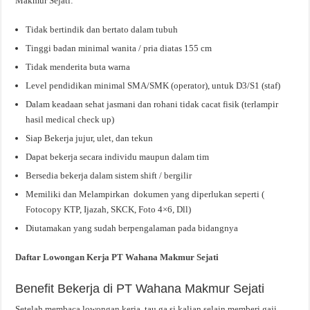
Makmur Sejati:
Tidak bertindik dan bertato dalam tubuh
Tinggi badan minimal wanita / pria diatas 155 cm
Tidak menderita buta warna
Level pendidikan minimal SMA/SMK (operator), untuk D3/S1 (staf)
Dalam keadaan sehat jasmani dan rohani tidak cacat fisik (terlampir
hasil medical check up)
Siap Bekerja jujur, ulet, dan tekun
Dapat bekerja secara individu maupun dalam tim
Bersedia bekerja dalam sistem shift / bergilir
Memiliki dan Melampirkan dokumen yang diperlukan seperti (
Fotocopy KTP, Ijazah, SKCK, Foto 4×6, Dll)
Diutamakan yang sudah berpengalaman pada bidangnya
Daftar Lowongan Kerja PT Wahana Makmur Sejati
Benefit Bekerja di PT Wahana Makmur Sejati
Setelah membaca lowongan kerja, tau ga si kalian selain memberi gaji