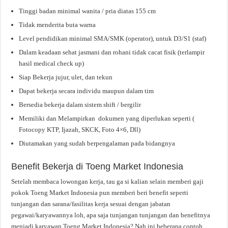
Tinggi badan minimal wanita / pria diatas 155 cm
Tidak menderita buta warna
Level pendidikan minimal SMA/SMK (operator), untuk D3/S1 (staf)
Dalam keadaan sehat jasmani dan rohani tidak cacat fisik (terlampir
hasil medical check up)
Siap Bekerja jujur, ulet, dan tekun
Dapat bekerja secara individu maupun dalam tim
Bersedia bekerja dalam sistem shift / bergilir
Memiliki dan Melampirkan dokumen yang diperlukan seperti (
Fotocopy KTP, Ijazah, SKCK, Foto 4×6, Dll)
Diutamakan yang sudah berpengalaman pada bidangnya
Benefit Bekerja di Toeng Market Indonesia
Setelah membaca lowongan kerja, tau ga si kalian selain memberi gaji
pokok Toeng Market Indonesia pun memberi beri benefit seperti
tunjangan dan sarana/fasilitas kerja sesuai dengan jabatan
pegawai/karyawannya loh, apa saja tunjangan tunjangan dan benefitnya
menjadi karyawan Toeng Market Indonesia? Nah ini beberapa contoh