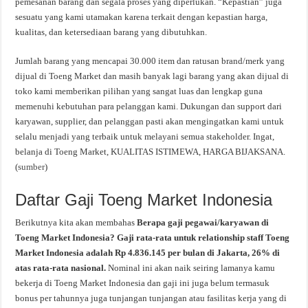
pemesanan barang dan segala proses yang diperlukan. “Kepastian” juga
sesuatu yang kami utamakan karena terkait dengan kepastian harga,
kualitas, dan ketersediaan barang yang dibutuhkan.
Jumlah barang yang mencapai 30.000 item dan ratusan brand/merk yang
dijual di Toeng Market dan masih banyak lagi barang yang akan dijual di
toko kami memberikan pilihan yang sangat luas dan lengkap guna
memenuhi kebutuhan para pelanggan kami. Dukungan dan support dari
karyawan, supplier, dan pelanggan pasti akan mengingatkan kami untuk
selalu menjadi yang terbaik untuk melayani semua stakeholder. Ingat,
belanja di Toeng Market, KUALITAS ISTIMEWA, HARGA BIJAKSANA.
(
sumber
)
Daftar Gaji Toeng Market Indonesia
Berikutnya kita akan membahas
Berapa gaji pegawai/karyawan di
Toeng Market Indonesia? Gaji rata-rata untuk relationship staff Toeng
Market Indonesia adalah Rp 4.836.145 per bulan di Jakarta, 26% di
atas rata-rata nasional.
Nominal ini akan naik seiring lamanya kamu
bekerja di Toeng Market Indonesia dan gaji ini juga belum termasuk
bonus per tahunnya juga tunjangan tunjangan atau fasilitas kerja yang di