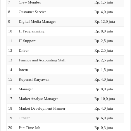
7
Crew Member
Rp. 1,5 juta
8
Customer Service
Rp. 4,0 juta
9
Digital Media Manager
Rp. 12,0 juta
10
IT Programming
Rp. 8,0 juta
11
IT Support
Rp. 2,5 juta
12
Driver
Rp. 2,5 juta
13
Finance and Accounting Staff
Rp. 2,5 juta
14
Intern
Rp. 1,5 juta
15
Koperasi Karyawan
Rp. 4,0 juta
16
Manager
Rp. 8,0 juta
17
Market Analyst Manager
Rp. 10,0 juta
18
Market Development Planner
Rp. 4,0 juta
19
Officer
Rp. 6,0 juta
20
Part Time Job
Rp. 0,3 juta