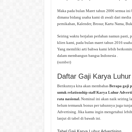
Maka pada bulan Maret tahun 2006 semua ini 
dimana bidang usaha kami di awali dari media 
pernikahan, Kalender, Brosur, Kartu Nama, Buk
Seiring waktu berjalan perlahan namun pasti,
klien kami, pada bulan maret tahun 2016 usah
Yang memiliki arti bahwa kami lebih berkomit
dalam membangun bangsa Indonesia .
(
sumber
)
Daftar Gaji Karya Luhur
Berikutnya kita akan membahas
Berapa gaji 
untuk relationship staff Karya Luhur Adverti
rata nasional.
Nominal ini akan naik seiring l
belum termasuk bonus per tahunnya juga tunjan
Advertising. Jika kamu ingin mengetahui lebih
lanjut di tabel di bawah ini.
Tabel Gaji Karya Luhur Advertising