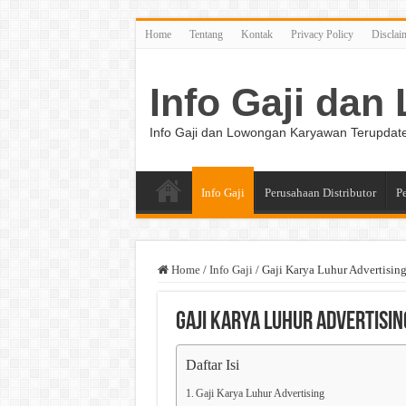
Home
Tentang
Kontak
Privacy Policy
Disclai
Info Gaji da
Info Gaji dan Lowongan Karyawan Terupdat
Info Gaji
Perusahaan Distributor
P
Home
/
Info Gaji
/
Gaji Karya Luhur Advertisin
Gaji Karya Luhur Advertisin
Daftar Isi
Gaji Karya Luhur Advertising