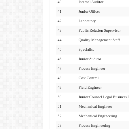
40
Internal Auditor
41
Junior Officer
42
Laboratory
43
Public Relation Supervisor
44
Quality Management Staff
45
Specialist
46
Junior Auditor
47
Process Engineer
48
Cost Control
49
Field Engineer
50
Junior Counsel Legal Business
51
Mechanical Engineer
52
Mechanical Engineering
53
Process Engineering