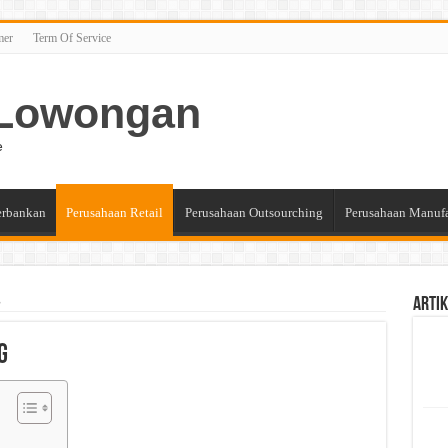
mer
Term Of Service
n Lowongan
e
erbankan
Perusahaan Retail
Perusahaan Outsourching
Perusahaan Manuf
g
Artik
g