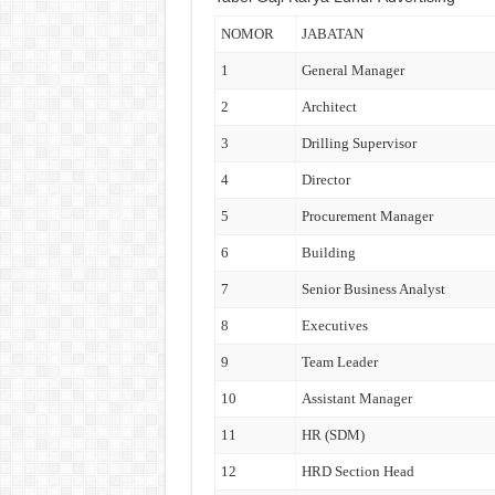
NOMOR
JABATAN
1
General Manager
2
Architect
3
Drilling Supervisor
4
Director
5
Procurement Manager
6
Building
7
Senior Business Analyst
8
Executives
9
Team Leader
10
Assistant Manager
11
HR (SDM)
12
HRD Section Head