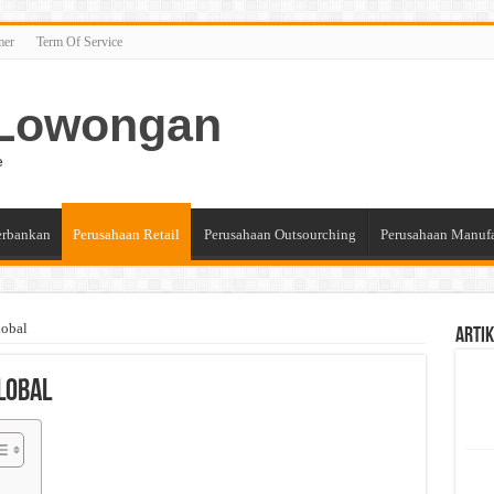
mer
Term Of Service
n Lowongan
e
erbankan
Perusahaan Retail
Perusahaan Outsourching
Perusahaan Manuf
lobal
Artik
lobal