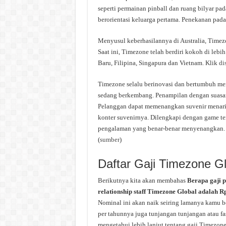
seperti permainan pinball dan ruang bilyar pad
berorientasi keluarga pertama. Penekanan pada
Menyusul keberhasilannya di Australia, Timezo
Saat ini, Timezone telah berdiri kokoh di lebih 
Baru, Filipina, Singapura dan Vietnam. Klik
di
Timezone selalu berinovasi dan bertumbuh me
sedang berkembang. Penampilan dengan suasa
Pelanggan dapat memenangkan suvenir menarik
konter suvenirnya. Dilengkapi dengan game 
pengalaman yang benar-benar menyenangkan.
(
sumber
)
Daftar Gaji Timezone G
Berikutnya kita akan membahas
Berapa gaji 
relationship staff Timezone Global adalah Rp
Nominal ini akan naik seiring lamanya kamu b
per tahunnya juga tunjangan tunjangan atau fa
mengetahui lebih lanjut tentang gaji Timezone 