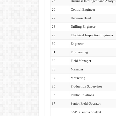
25
Business Intelligent and Analyti
26
Control Engineer
27
Division Head
28
Drilling Engineer
29
Electrical Inspection Engineer
30
Engineer
31
Engineering
32
Field Manager
33
Manager
34
Marketing
35
Production Supervisor
36
Public Relations
37
Senior Field Operator
38
SAP Business Analyst