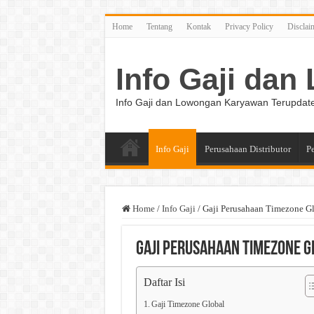
Home
Tentang
Kontak
Privacy Policy
Disclai
Info Gaji da
Info Gaji dan Lowongan Karyawan Terupdat
Info Gaji
Perusahaan Distributor
P
Home
/
Info Gaji
/
Gaji Perusahaan Timezone G
Gaji Perusahaan Timezone G
Daftar Isi
Gaji Timezone Global