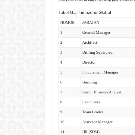
Tabel Gaji Timezone Global
NOMOR
JABATAN
1
General Manager
2
Architect
3
Drilling Supervisor
4
Director
5
Procurement Manager
6
Building
7
Senior Business Analyst
8
Executives
9
Team Leader
10
Assistant Manager
11
HR (SDM)