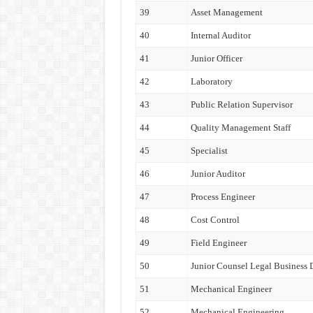
39
Asset Management
40
Internal Auditor
41
Junior Officer
42
Laboratory
43
Public Relation Supervisor
44
Quality Management Staff
45
Specialist
46
Junior Auditor
47
Process Engineer
48
Cost Control
49
Field Engineer
50
Junior Counsel Legal Business
51
Mechanical Engineer
52
Mechanical Engineering