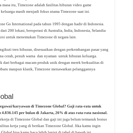
a masa itu, Timezone adalah fasilitas hiburan video game
 keluarga masih menjadi fokus utama Timezone saat ini.
ne Go International pada tahun 1995 dengan hadir di Indonesia.
dari 200 lokasi, beroperasi di Australia, India, Indonesia, Selandia
sini
untuk menemukan Timezone di negara lain.
ngikuti tren hiburan, disesuaikan dengan perkembangan pasar yang
na cerah, penuh warna dan nyaman untuk hiburan keluarga.
 dari berbagai macam produk unik dengan merek berkualitas di
terbaru maupun klasik, Timezone menawarkan pelanggannya
lobal
pegawai/karyawan di Timezone Global? Gaji rata-rata untuk
 4.836.145 per bulan di Jakarta, 26% di atas rata-rata nasional.
ekerja di Timezone Global dan gaji ini juga belum termasuk bonus
silitas kerja yang di berikan Timezone Global. Jika kamu ingin
Global bisa kamu baca lebih lanjut di tabel di bawah ini.