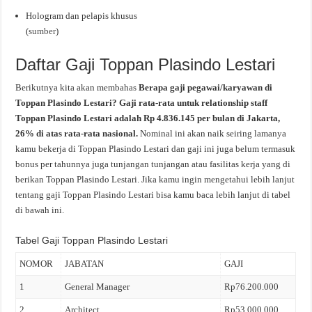
Hologram dan pelapis khusus
(
sumber
)
Daftar Gaji Toppan Plasindo Lestari
Berikutnya kita akan membahas
Berapa gaji pegawai/karyawan di
Toppan Plasindo Lestari? Gaji rata-rata untuk relationship staff
Toppan Plasindo Lestari adalah Rp 4.836.145 per bulan di Jakarta,
26% di atas rata-rata nasional.
Nominal ini akan naik seiring lamanya
kamu bekerja di Toppan Plasindo Lestari dan gaji ini juga belum termasuk
bonus per tahunnya juga tunjangan tunjangan atau fasilitas kerja yang di
berikan Toppan Plasindo Lestari. Jika kamu ingin mengetahui lebih lanjut
tentang gaji Toppan Plasindo Lestari bisa kamu baca lebih lanjut di tabel
di bawah ini.
Tabel Gaji Toppan Plasindo Lestari
NOMOR
JABATAN
GAJI
1
General Manager
Rp76.200.000
2
Architect
Rp53.000.000