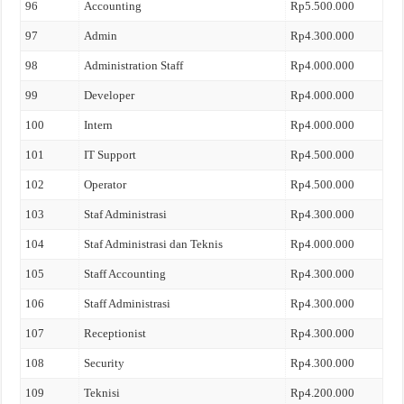
96
Accounting
Rp5.500.000
97
Admin
Rp4.300.000
98
Administration Staff
Rp4.000.000
99
Developer
Rp4.000.000
100
Intern
Rp4.000.000
101
IT Support
Rp4.500.000
102
Operator
Rp4.500.000
103
Staf Administrasi
Rp4.300.000
104
Staf Administrasi dan Teknis
Rp4.000.000
105
Staff Accounting
Rp4.300.000
106
Staff Administrasi
Rp4.300.000
107
Receptionist
Rp4.300.000
108
Security
Rp4.300.000
109
Teknisi
Rp4.200.000