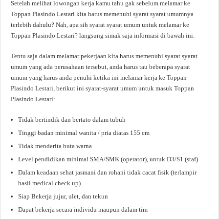
Setelah melihat lowongan kerja kamu tahu gak sebelum melamar ke
Toppan Plasindo Lestari kita harus memenuhi syarat syarat umumnya
terlebih dahulu? Nah, apa sih syarat syarat umum untuk melamar ke
Toppan Plasindo Lestari? langsung simak saja informasi di bawah ini.
Tentu saja dalam melamar pekerjaan kita harus memenuhi syarat syarat
umum yang ada perusahaan tersebut, anda harus tau beberapa syarat
umum yang harus anda penuhi ketika ini melamar kerja ke Toppan
Plasindo Lestari, berikut ini syarat-syarat umum untuk masuk Toppan
Plasindo Lestari:
Tidak bertindik dan bertato dalam tubuh
Tinggi badan minimal wanita / pria diatas 155 cm
Tidak menderita buta warna
Level pendidikan minimal SMA/SMK (operator), untuk D3/S1 (staf)
Dalam keadaan sehat jasmani dan rohani tidak cacat fisik (terlampir
hasil medical check up)
Siap Bekerja jujur, ulet, dan tekun
Dapat bekerja secara individu maupun dalam tim