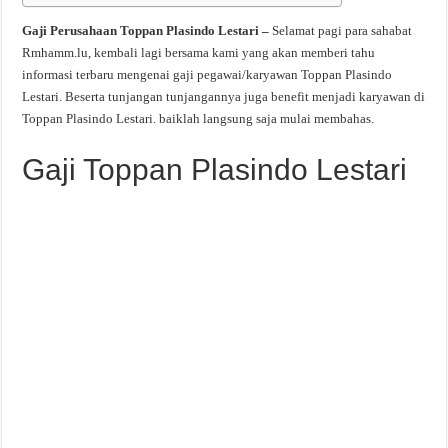
Gaji Perusahaan Toppan Plasindo Lestari –
Selamat pagi para sahabat
Rmhamm.lu, kembali lagi bersama kami yang akan memberi tahu
informasi terbaru mengenai gaji pegawai/karyawan Toppan Plasindo
Lestari. Beserta tunjangan tunjangannya juga benefit menjadi karyawan di
Toppan Plasindo Lestari. baiklah langsung saja mulai membahas.
Gaji Toppan Plasindo Lestari