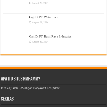
August 22, 2024
Gaji Di PT. Weiss Tech
August 22, 2024
Gaji Di PT. Hasil Raya Industries
August 22, 2024
Apa Itu Situs Rmhamm?
Info Gaji dan Lowongan Karyawan Terupdate
Sekilas