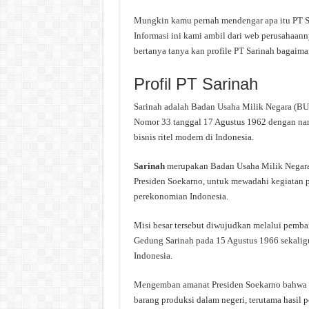
Mungkin kamu pernah mendengar apa itu PT Sar
Informasi ini kami ambil dari web perusahaann
bertanya tanya kan profile PT Sarinah bagaima
Profil PT Sarinah
Sarinah adalah Badan Usaha Milik Negara (BUM
Nomor 33 tanggal 17 Agustus 1962 dengan nam
bisnis ritel modern di Indonesia.
Sarinah
merupakan Badan Usaha Milik Negara
Presiden Soekarno, untuk mewadahi kegiatan 
perekonomian Indonesia.
Misi besar tersebut diwujudkan melalui pemba
Gedung Sarinah pada 15 Agustus 1966 sekaligu
Indonesia.
Mengemban amanat Presiden Soekarno bahwa S
barang produksi dalam negeri, terutama hasil pe