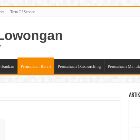
mer
Term Of Service
n Lowongan
e
erbankan
Perusahaan Retail
Perusahaan Outsourching
Perusahaan Manuf
Artik