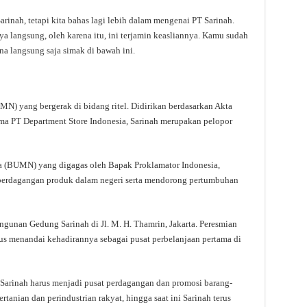
inah, tetapi kita bahas lagi lebih dalam mengenai PT Sarinah.
ya langsung, oleh karena itu, ini terjamin keasliannya. Kamu sudah
na langsung saja simak di bawah ini.
N) yang bergerak di bidang ritel. Didirikan berdasarkan Akta
a PT Department Store Indonesia, Sarinah merupakan pelopor
 (BUMN) yang digagas oleh Bapak Proklamator Indonesia,
perdagangan produk dalam negeri serta mendorong pertumbuhan
ngunan Gedung Sarinah di Jl. M. H. Thamrin, Jakarta. Peresmian
s menandai kehadirannya sebagai pusat perbelanjaan pertama di
arinah harus menjadi pusat perdagangan dan promosi barang-
rtanian dan perindustrian rakyat, hingga saat ini Sarinah terus