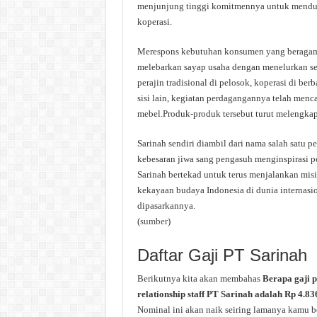
menjunjung tinggi komitmennya untuk mendu
koperasi.
Merespons kebutuhan konsumen yang beragam, d
melebarkan sayap usaha dengan menelurkan sej
perajin tradisional di pelosok, koperasi di ber
sisi lain, kegiatan perdagangannya telah men
mebel.Produk-produk tersebut turut melengkapi
Sarinah sendiri diambil dari nama salah satu 
kebesaran jiwa sang pengasuh menginspirasi p
Sarinah bertekad untuk terus menjalankan misin
kekayaan budaya Indonesia di dunia internas
dipasarkannya.
(
sumber
)
Daftar Gaji PT Sarinah
Berikutnya kita akan membahas
Berapa gaji 
relationship staff PT Sarinah adalah Rp 4.83
Nominal ini akan naik seiring lamanya kamu be