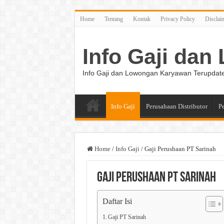
Home
Tentang
Kontak
Privacy Policy
Disclai
Info Gaji da
Info Gaji dan Lowongan Karyawan Terupdat
Info Gaji
Perusahaan Distributor
P
Home
/
Info Gaji
/
Gaji Perushaan PT Sarinah
Gaji Perushaan PT Sarinah
Daftar Isi
Gaji PT Sarinah