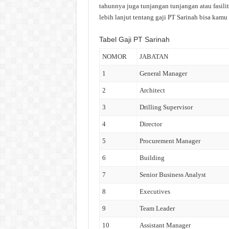
tahunnya juga tunjangan tunjangan atau fasili
lebih lanjut tentang gaji PT Sarinah bisa kamu 
Tabel Gaji PT Sarinah
NOMOR
JABATAN
1
General Manager
2
Architect
3
Drilling Supervisor
4
Director
5
Procurement Manager
6
Building
7
Senior Business Analyst
8
Executives
9
Team Leader
10
Assistant Manager