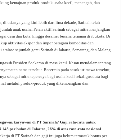
kung kemajuan produk-produk usaha kecil, menengah, dan
i usianya yang kini lebih dari lima dekade, Sarinah telah
umlah anak usaha. Peran aktif Sarinah sebagai mitra menjangkau
bagai desa dan kota, hingga desainer busana ternama di ibukota. Di
cakup aktivitas ekspor dan impor beragam komoditas dan
 etalase sejumlah gerai Sarinah di Jakarta, Semarang, dan Malang.
pengasuh Presiden Soekarno di masa kecil. Kesan mendalam tentang
enyematan nama tersebut. Becermin pada sosok istimewa tersebut,
ya sebagai mitra tepercaya bagi usaha kecil sekaligus duta bagi
ional melalui produk-produk yang dikembangkan dan
pegawai/karyawan di PT Sarinah? Gaji rata-rata untuk
6.145 per bulan di Jakarta, 26% di atas rata-rata nasional.
kerja di PT Sarinah dan gaji ini juga belum termasuk bonus per