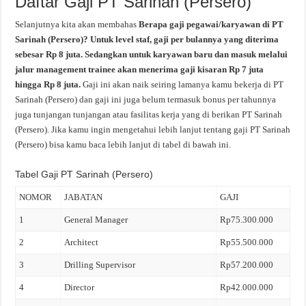
Daftar Gaji PT Sarinah (Persero)
Selanjutnya kita akan membahas
Berapa gaji pegawai/karyawan di PT
Sarinah (Persero)? Untuk level staf, gaji per bulannya yang diterima
sebesar Rp 8 juta. Sedangkan untuk karyawan baru dan masuk melalui
jalur management trainee akan menerima gaji kisaran Rp 7 juta
hingga Rp 8 juta.
Gaji ini akan naik seiring lamanya kamu bekerja di PT
Sarinah (Persero) dan gaji ini juga belum termasuk bonus per tahunnya
juga tunjangan tunjangan atau fasilitas kerja yang di berikan PT Sarinah
(Persero). Jika kamu ingin mengetahui lebih lanjut tentang gaji PT Sarinah
(Persero) bisa kamu baca lebih lanjut di tabel di bawah ini.
Tabel Gaji PT Sarinah (Persero)
NOMOR
JABATAN
GAJI
1
General Manager
Rp75.300.000
2
Architect
Rp55.500.000
3
Drilling Supervisor
Rp57.200.000
4
Director
Rp42.000.000