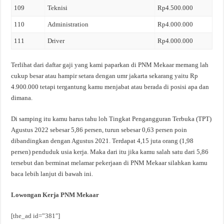
109
Teknisi
Rp4.500.000
110
Administration
Rp4.000.000
111
Driver
Rp4.000.000
Terlihat dari daftar gaji yang kami paparkan di PNM Mekaar memang lah
cukup besar atau hampir setara dengan umr jakarta sekarang yaitu Rp
4.900.000 tetapi tergantung kamu menjabat atau berada di posisi apa dan
dimana.
Di samping itu kamu harus tahu loh Tingkat Pengangguran Terbuka (TPT)
Agustus 2022 sebesar 5,86 persen, turun sebesar 0,63 persen poin
dibandingkan dengan Agustus 2021. Terdapat 4,15 juta orang (1,98
persen) penduduk usia kerja. Maka dari itu jika kamu salah satu dari 5,86
tersebut dan berminat melamar pekerjaan di PNM Mekaar silahkan kamu
baca lebih lanjut di bawah ini.
Lowongan Kerja PNM Mekaar
[the_ad id=”381″]