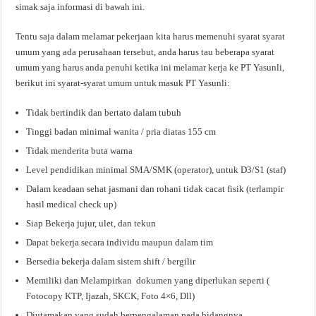
simak saja informasi di bawah ini.
Tentu saja dalam melamar pekerjaan kita harus memenuhi syarat syarat
umum yang ada perusahaan tersebut, anda harus tau beberapa syarat
umum yang harus anda penuhi ketika ini melamar kerja ke PT Yasunli,
berikut ini syarat-syarat umum untuk masuk PT Yasunli:
Tidak bertindik dan bertato dalam tubuh
Tinggi badan minimal wanita / pria diatas 155 cm
Tidak menderita buta warna
Level pendidikan minimal SMA/SMK (operator), untuk D3/S1 (staf)
Dalam keadaan sehat jasmani dan rohani tidak cacat fisik (terlampir
hasil medical check up)
Siap Bekerja jujur, ulet, dan tekun
Dapat bekerja secara individu maupun dalam tim
Bersedia bekerja dalam sistem shift / bergilir
Memiliki dan Melampirkan dokumen yang diperlukan seperti (
Fotocopy KTP, Ijazah, SKCK, Foto 4×6, Dll)
Diutamakan yang sudah berpengalaman pada bidangnya