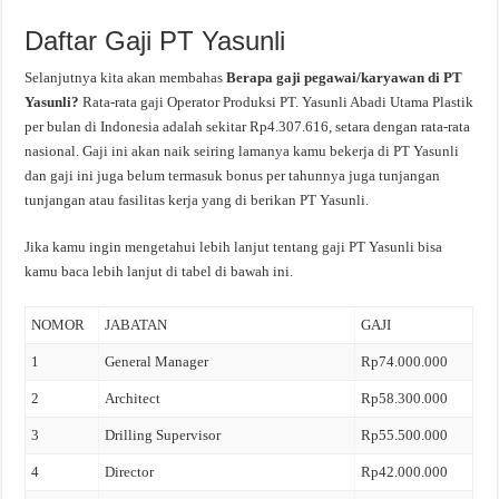
Daftar Gaji PT Yasunli
Selanjutnya kita akan membahas
Berapa gaji pegawai/karyawan di PT
Yasunli?
Rata-rata gaji Operator Produksi PT. Yasunli Abadi Utama Plastik
per bulan di Indonesia adalah sekitar Rp4.307.616, setara dengan rata-rata
nasional. Gaji ini akan naik seiring lamanya kamu bekerja di PT Yasunli
dan gaji ini juga belum termasuk bonus per tahunnya juga tunjangan
tunjangan atau fasilitas kerja yang di berikan PT Yasunli.
Jika kamu ingin mengetahui lebih lanjut tentang gaji PT Yasunli bisa
kamu baca lebih lanjut di tabel di bawah ini.
NOMOR
JABATAN
GAJI
1
General Manager
Rp74.000.000
2
Architect
Rp58.300.000
3
Drilling Supervisor
Rp55.500.000
4
Director
Rp42.000.000