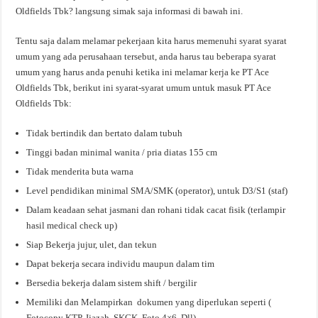
Oldfields Tbk? langsung simak saja informasi di bawah ini.
Tentu saja dalam melamar pekerjaan kita harus memenuhi syarat syarat
umum yang ada perusahaan tersebut, anda harus tau beberapa syarat
umum yang harus anda penuhi ketika ini melamar kerja ke PT Ace
Oldfields Tbk, berikut ini syarat-syarat umum untuk masuk PT Ace
Oldfields Tbk:
Tidak bertindik dan bertato dalam tubuh
Tinggi badan minimal wanita / pria diatas 155 cm
Tidak menderita buta warna
Level pendidikan minimal SMA/SMK (operator), untuk D3/S1 (staf)
Dalam keadaan sehat jasmani dan rohani tidak cacat fisik (terlampir
hasil medical check up)
Siap Bekerja jujur, ulet, dan tekun
Dapat bekerja secara individu maupun dalam tim
Bersedia bekerja dalam sistem shift / bergilir
Memiliki dan Melampirkan dokumen yang diperlukan seperti (
Fotocopy KTP, Ijazah, SKCK, Foto 4×6, Dll)