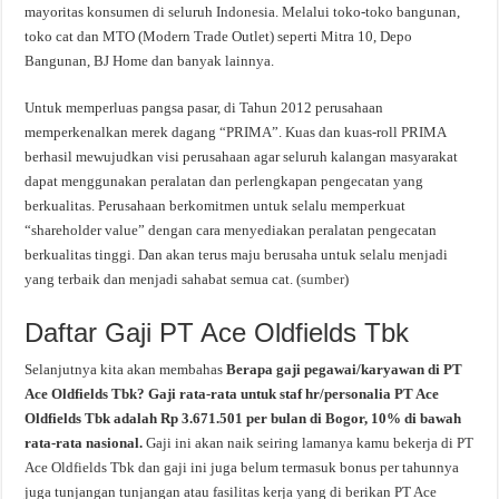
mayoritas konsumen di seluruh Indonesia. Melalui toko-toko bangunan,
toko cat dan MTO (Modern Trade Outlet) seperti Mitra 10, Depo
Bangunan, BJ Home dan banyak lainnya.
Untuk memperluas pangsa pasar, di Tahun 2012 perusahaan
memperkenalkan merek dagang “PRIMA”. Kuas dan kuas-roll PRIMA
berhasil mewujudkan visi perusahaan agar seluruh kalangan masyarakat
dapat menggunakan peralatan dan perlengkapan pengecatan yang
berkualitas. Perusahaan berkomitmen untuk selalu memperkuat
“shareholder value” dengan cara menyediakan peralatan pengecatan
berkualitas tinggi. Dan akan terus maju berusaha untuk selalu menjadi
yang terbaik dan menjadi sahabat semua cat. (
sumber
)
Daftar Gaji PT Ace Oldfields Tbk
Selanjutnya kita akan membahas
Berapa gaji pegawai/karyawan di PT
Ace Oldfields Tbk? Gaji rata-rata untuk staf hr/personalia PT Ace
Oldfields Tbk adalah Rp 3.671.501 per bulan di Bogor, 10% di bawah
rata-rata nasional.
Gaji ini akan naik seiring lamanya kamu bekerja di PT
Ace Oldfields Tbk dan gaji ini juga belum termasuk bonus per tahunnya
juga tunjangan tunjangan atau fasilitas kerja yang di berikan PT Ace