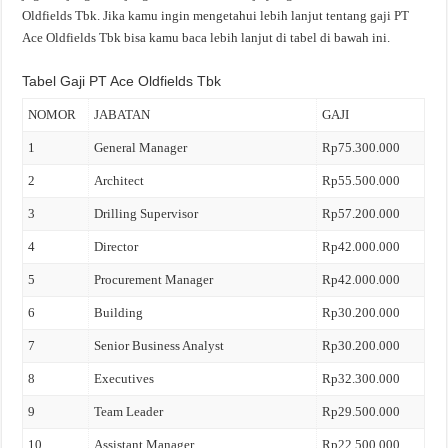
Oldfields Tbk. Jika kamu ingin mengetahui lebih lanjut tentang gaji PT
Ace Oldfields Tbk bisa kamu baca lebih lanjut di tabel di bawah ini.
Tabel Gaji PT Ace Oldfields Tbk
NOMOR
JABATAN
GAJI
1
General Manager
Rp75.300.000
2
Architect
Rp55.500.000
3
Drilling Supervisor
Rp57.200.000
4
Director
Rp42.000.000
5
Procurement Manager
Rp42.000.000
6
Building
Rp30.200.000
7
Senior Business Analyst
Rp30.200.000
8
Executives
Rp32.300.000
9
Team Leader
Rp29.500.000
10
Assistant Manager
Rp22.500.000