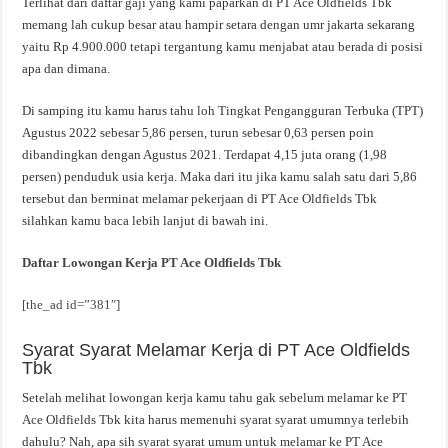
Terlihat dari daftar gaji yang kami paparkan di PT Ace Oldfields Tbk
memang lah cukup besar atau hampir setara dengan umr jakarta sekarang
yaitu Rp 4.900.000 tetapi tergantung kamu menjabat atau berada di posisi
apa dan dimana.
Di samping itu kamu harus tahu loh Tingkat Pengangguran Terbuka (TPT)
Agustus 2022 sebesar 5,86 persen, turun sebesar 0,63 persen poin
dibandingkan dengan Agustus 2021. Terdapat 4,15 juta orang (1,98
persen) penduduk usia kerja. Maka dari itu jika kamu salah satu dari 5,86
tersebut dan berminat melamar pekerjaan di PT Ace Oldfields Tbk
silahkan kamu baca lebih lanjut di bawah ini.
Daftar Lowongan Kerja PT Ace Oldfields Tbk
[the_ad id=”381″]
Syarat Syarat Melamar Kerja di PT Ace Oldfields
Tbk
Setelah melihat lowongan kerja kamu tahu gak sebelum melamar ke PT
Ace Oldfields Tbk kita harus memenuhi syarat syarat umumnya terlebih
dahulu? Nah, apa sih syarat syarat umum untuk melamar ke PT Ace