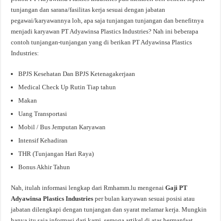
tunjangan dan sarana/fasilitas kerja sesuai dengan jabatan
pegawai/karyawannya loh, apa saja tunjangan tunjangan dan benefitnya
menjadi karyawan PT Adyawinsa Plastics Industries? Nah ini beberapa
contoh tunjangan-tunjangan yang di berikan PT Adyawinsa Plastics
Industries:
BPJS Kesehatan Dan BPJS Ketenagakerjaan
Medical Check Up Rutin Tiap tahun
Makan
Uang Transportasi
Mobil / Bus Jemputan Karyawan
Intensif Kehadiran
THR (Tunjangan Hari Raya)
Bonus Akhir Tahun
Nah, itulah informasi lengkap dari Rmhamm.lu mengenai
Gaji PT
Adyawinsa Plastics Industries
per bulan karyawan sesuai posisi atau
jabatan dilengkapi dengan tunjangan dan syarat melamar kerja. Mungkin
hanya itu saja informasi dari kami, semoga artikel di atas bermanfaat.