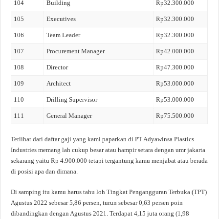
104
Building
Rp32.300.000
105
Executives
Rp32.300.000
106
Team Leader
Rp32.300.000
107
Procurement Manager
Rp42.000.000
108
Director
Rp47.300.000
109
Architect
Rp53.000.000
110
Drilling Supervisor
Rp53.000.000
111
General Manager
Rp75.500.000
Terlihat dari daftar gaji yang kami paparkan di PT Adyawinsa Plastics
Industries memang lah cukup besar atau hampir setara dengan umr jakarta
sekarang yaitu Rp 4.900.000 tetapi tergantung kamu menjabat atau berada
di posisi apa dan dimana.
Di samping itu kamu harus tahu loh Tingkat Pengangguran Terbuka (TPT)
Agustus 2022 sebesar 5,86 persen, turun sebesar 0,63 persen poin
dibandingkan dengan Agustus 2021. Terdapat 4,15 juta orang (1,98