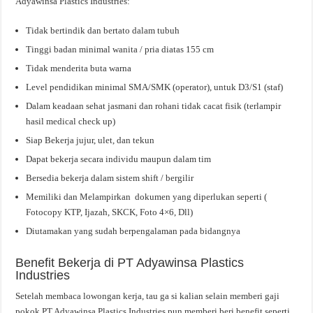
Adyawinsa Plastics Industries:
Tidak bertindik dan bertato dalam tubuh
Tinggi badan minimal wanita / pria diatas 155 cm
Tidak menderita buta warna
Level pendidikan minimal SMA/SMK (operator), untuk D3/S1 (staf)
Dalam keadaan sehat jasmani dan rohani tidak cacat fisik (terlampir
hasil medical check up)
Siap Bekerja jujur, ulet, dan tekun
Dapat bekerja secara individu maupun dalam tim
Bersedia bekerja dalam sistem shift / bergilir
Memiliki dan Melampirkan dokumen yang diperlukan seperti (
Fotocopy KTP, Ijazah, SKCK, Foto 4×6, Dll)
Diutamakan yang sudah berpengalaman pada bidangnya
Benefit Bekerja di PT Adyawinsa Plastics
Industries
Setelah membaca lowongan kerja, tau ga si kalian selain memberi gaji
pokok PT Adyawinsa Plastics Industries pun memberi beri benefit seperti