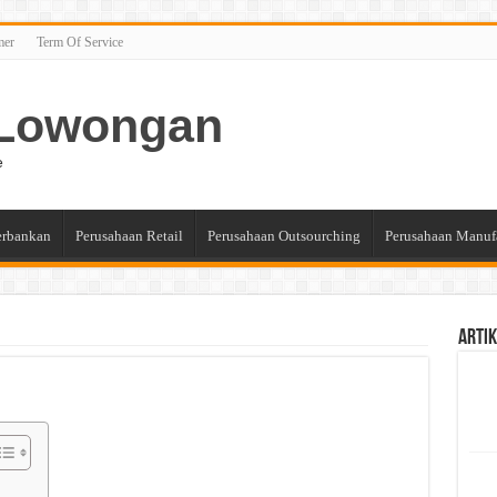
mer
Term Of Service
n Lowongan
e
erbankan
Perusahaan Retail
Perusahaan Outsourching
Perusahaan Manuf
Artik