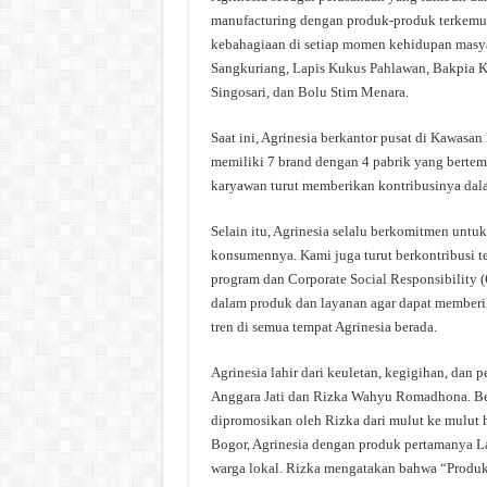
manufacturing dengan produk-produk terkemuka
kebahagiaan di setiap momen kehidupan masya
Sangkuriang, Lapis Kukus Pahlawan, Bakpia 
Singosari, dan Bolu Stim Menara.
Saat ini, Agrinesia berkantor pusat di Kawasa
memiliki 7 brand dengan 4 pabrik yang bertemp
karyawan turut memberikan kontribusinya dal
Selain itu, Agrinesia selalu berkomitmen untu
konsumennya. Kami juga turut berkontribusi t
program dan Corporate Social Responsibility (
dalam produk dan layanan agar dapat memberi
tren di semua tempat Agrinesia berada.
Agrinesia lahir dari keuletan, kegigihan, dan 
Anggara Jati dan Rizka Wahyu Romadhona. Ber
dipromosikan oleh Rizka dari mulut ke mulut h
Bogor, Agrinesia dengan produk pertamanya La
warga lokal. Rizka mengatakan bahwa “Produk