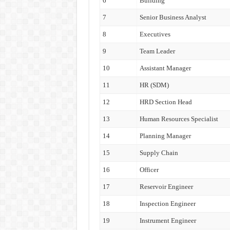
6
Building
7
Senior Business Analyst
8
Executives
9
Team Leader
10
Assistant Manager
11
HR (SDM)
12
HRD Section Head
13
Human Resources Specialist
14
Planning Manager
15
Supply Chain
16
Officer
17
Reservoir Engineer
18
Inspection Engineer
19
Instrument Engineer