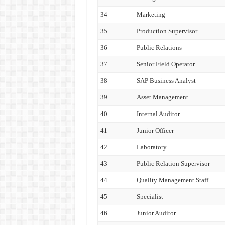
34
Marketing
35
Production Supervisor
36
Public Relations
37
Senior Field Operator
38
SAP Business Analyst
39
Asset Management
40
Internal Auditor
41
Junior Officer
42
Laboratory
43
Public Relation Supervisor
44
Quality Management Staff
45
Specialist
46
Junior Auditor