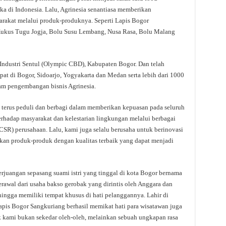
 di Indonesia. Lalu, Agrinesia senantiasa memberikan
rakat melalui produk-produknya. Seperti Lapis Bogor
Kukus Tugu Jogja, Bolu Susu Lembang, Nusa Rasa, Bolu Malang
n Industri Sentul (Olympic CBD), Kabupaten Bogor. Dan telah
at di Bogor, Sidoarjo, Yogyakarta dan Medan serta lebih dari 1000
am pengembangan bisnis Agrinesia.
k terus peduli dan berbagi dalam memberikan kepuasan pada seluruh
erhadap masyarakat dan kelestarian lingkungan melalui berbagai
CSR) perusahaan. Lalu, kami juga selalu berusaha untuk berinovasi
kan produk-produk dengan kualitas terbaik yang dapat menjadi
perjuangan sepasang suami istri yang tinggal di kota Bogor bernama
awal dari usaha bakso gerobak yang dirintis oleh Anggara dan
ingga memiliki tempat khusus di hati pelanggannya. Lahir di
pis Bogor Sangkuriang berhasil memikat hati para wisatawan juga
 kami bukan sekedar oleh-oleh, melainkan sebuah ungkapan rasa