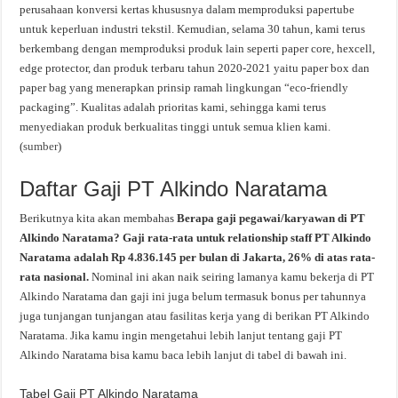
perusahaan konversi kertas khususnya dalam memproduksi papertube
untuk keperluan industri tekstil. Kemudian, selama 30 tahun, kami terus
berkembang dengan memproduksi produk lain seperti paper core, hexcell,
edge protector, dan produk terbaru tahun 2020-2021 yaitu paper box dan
paper bag yang menerapkan prinsip ramah lingkungan “eco-friendly
packaging”. Kualitas adalah prioritas kami, sehingga kami terus
menyediakan produk berkualitas tinggi untuk semua klien kami.
(
sumber
)
Daftar Gaji PT Alkindo Naratama
Berikutnya kita akan membahas
Berapa gaji pegawai/karyawan di PT
Alkindo Naratama? Gaji rata-rata untuk relationship staff PT Alkindo
Naratama adalah Rp 4.836.145 per bulan di Jakarta, 26% di atas rata-
rata nasional.
Nominal ini akan naik seiring lamanya kamu bekerja di PT
Alkindo Naratama dan gaji ini juga belum termasuk bonus per tahunnya
juga tunjangan tunjangan atau fasilitas kerja yang di berikan PT Alkindo
Naratama. Jika kamu ingin mengetahui lebih lanjut tentang gaji PT
Alkindo Naratama bisa kamu baca lebih lanjut di tabel di bawah ini.
Tabel Gaji PT Alkindo Naratama