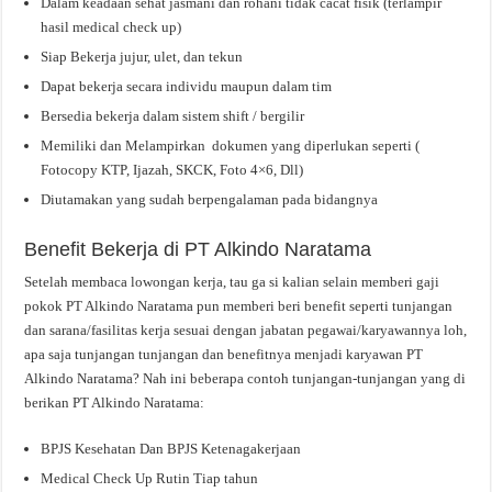
Dalam keadaan sehat jasmani dan rohani tidak cacat fisik (terlampir
hasil medical check up)
Siap Bekerja jujur, ulet, dan tekun
Dapat bekerja secara individu maupun dalam tim
Bersedia bekerja dalam sistem shift / bergilir
Memiliki dan Melampirkan dokumen yang diperlukan seperti (
Fotocopy KTP, Ijazah, SKCK, Foto 4×6, Dll)
Diutamakan yang sudah berpengalaman pada bidangnya
Benefit Bekerja di PT Alkindo Naratama
Setelah membaca lowongan kerja, tau ga si kalian selain memberi gaji
pokok PT Alkindo Naratama pun memberi beri benefit seperti tunjangan
dan sarana/fasilitas kerja sesuai dengan jabatan pegawai/karyawannya loh,
apa saja tunjangan tunjangan dan benefitnya menjadi karyawan PT
Alkindo Naratama? Nah ini beberapa contoh tunjangan-tunjangan yang di
berikan PT Alkindo Naratama:
BPJS Kesehatan Dan BPJS Ketenagakerjaan
Medical Check Up Rutin Tiap tahun