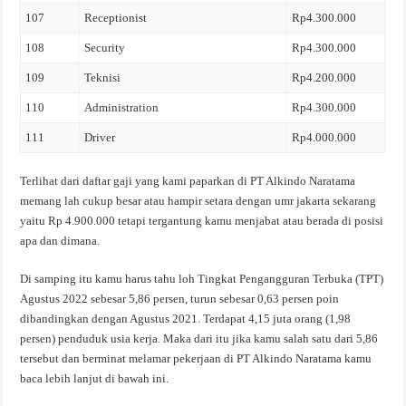
107
Receptionist
Rp4.300.000
108
Security
Rp4.300.000
109
Teknisi
Rp4.200.000
110
Administration
Rp4.300.000
111
Driver
Rp4.000.000
Terlihat dari daftar gaji yang kami paparkan di PT Alkindo Naratama
memang lah cukup besar atau hampir setara dengan umr jakarta sekarang
yaitu Rp 4.900.000 tetapi tergantung kamu menjabat atau berada di posisi
apa dan dimana.
Di samping itu kamu harus tahu loh Tingkat Pengangguran Terbuka (TPT)
Agustus 2022 sebesar 5,86 persen, turun sebesar 0,63 persen poin
dibandingkan dengan Agustus 2021. Terdapat 4,15 juta orang (1,98
persen) penduduk usia kerja. Maka dari itu jika kamu salah satu dari 5,86
tersebut dan berminat melamar pekerjaan di PT Alkindo Naratama kamu
baca lebih lanjut di bawah ini.