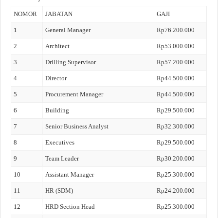
NOMOR
JABATAN
GAJI
1
General Manager
Rp76.200.000
2
Architect
Rp53.000.000
3
Drilling Supervisor
Rp57.200.000
4
Director
Rp44.500.000
5
Procurement Manager
Rp44.500.000
6
Building
Rp29.500.000
7
Senior Business Analyst
Rp32.300.000
8
Executives
Rp29.500.000
9
Team Leader
Rp30.200.000
10
Assistant Manager
Rp25.300.000
11
HR (SDM)
Rp24.200.000
12
HRD Section Head
Rp25.300.000